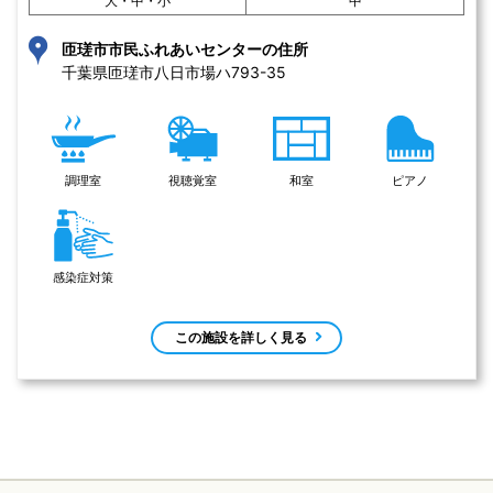
大・中・小
中
匝瑳市市民ふれあいセンターの住所
千葉県匝瑳市八日市場ハ793-35 
調理室
視聴覚室
和室
ピアノ
感染症対策
この施設を詳しく見る