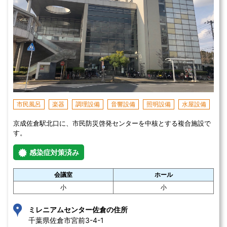
市民風呂
楽器
調理設備
音響設備
照明設備
水屋設備
京成佐倉駅北口に、市民防災啓発センターを中核とする複合施設で
す。
感染症対策済み
会議室
ホール
小
小
ミレニアムセンター佐倉の住所
千葉県佐倉市宮前3-4-1 