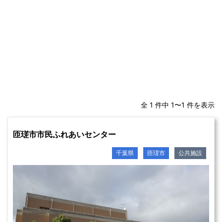
全 1 件中 1〜1 件を表示
匝瑳市市民ふれあいセンター
千葉県
匝瑳市
公共施設