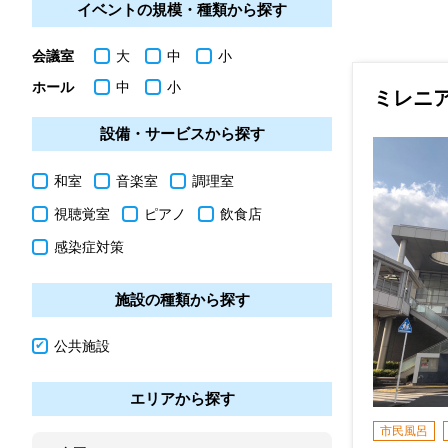
イベントの規模・種類から探す
会議室
大
中
小
ホール
中
小
ミレニ
設備・サービスから探す
和室
音楽室
調理室
視聴覚室
ピアノ
飲食店
感染症対策
施設の種類から探す
公共施設
エリアから探す
市民風呂