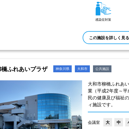
感染症対策
この施設を詳しく見
柳橋ふれあいプラザ
神奈川県
大和市
公共施設
大和市柳橋ふれあ
業（平成2年度～平
民の健康及び福祉
ィ施設です。
会議室
大
中