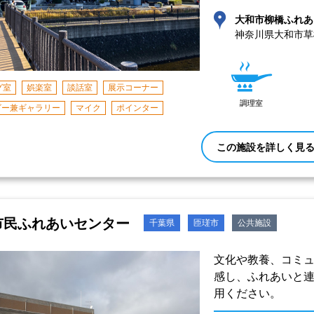
大和市柳橋ふれあ
神奈川県大和市草柳3
グ室
娯楽室
談話室
展示コーナー
調理室
ビー兼ギャラリー
マイク
ポインター
この施設を詳しく見
市民ふれあいセンター
千葉県
匝瑳市
公共施設
文化や教養、コミ
感し、ふれあいと
用ください。