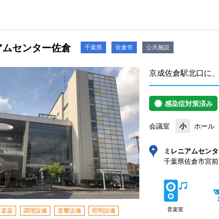
アムセンター佐倉
千葉県
佐倉市
公共施設
京成佐倉駅北口に
感染症対策済み
会議室
小
ホール
ミレニアムセンタ
千葉県佐倉市宮前3-
音楽室
楽器
調理設備
音響設備
照明設備