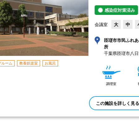
感染症対策済み
会議室
大
中
匝瑳市市民ふれあ
所
千葉県匝瑳市八日市
グルーム
教養娯楽室
お風呂
調理室
この施設を詳しく見