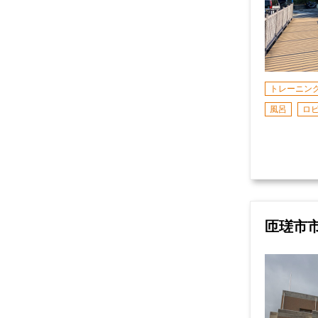
トレーニン
風呂
ロ
匝瑳市