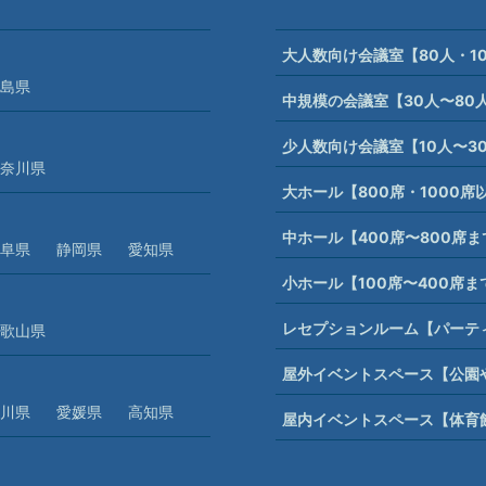
大人数向け会議室【80人・1
島県
中規模の会議室【30人〜80
少人数向け会議室【10人〜3
奈川県
大ホール【800席・1000
中ホール【400席〜800席
阜県
静岡県
愛知県
小ホール【100席〜400席
レセプションルーム【パーテ
歌山県
屋外イベントスペース【公園
川県
愛媛県
高知県
屋内イベントスペース【体育