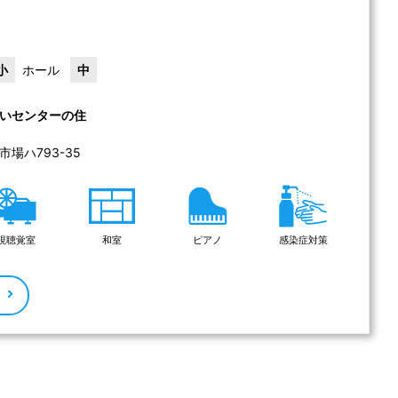
小
ホール
中
いセンターの住
場ハ793-35 
視聴覚室
和室
ピアノ
感染症対策
る