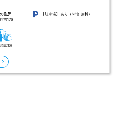
あり（62台 無料）
の住所
【駐車場】
吉178 
感染症対策
る