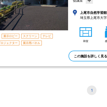
会議室
中
上尾市自然学習館
埼玉県上尾市大字畔
展示ロビー
スクリーン
テレビ
和室
プロジェクター
展示用パネル
この施設を詳しく見
1