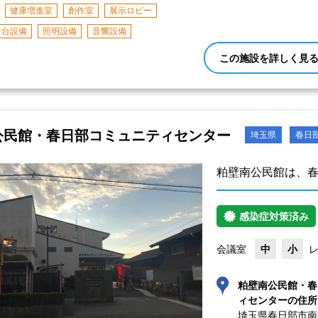
健康増進室
創作室
展示ロビー
舞台設備
照明設備
音響設備
この施設を詳しく見
公民館・春日部コミュニティセンター
埼玉県
春日
粕壁南公民館は、
感染症対策済み
会議室
中
小
粕壁南公民館・春
ィセンターの住所
埼玉県春日部市南1-