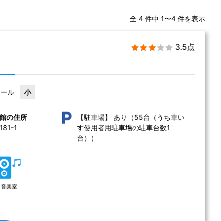
全 4 件中 1〜4 件を表示
3.5点
ホール
小
あり（55台（うち車い
館の住所
【駐車場】
1-1 
す使用者用駐車場の駐車台数1
台））
音楽室