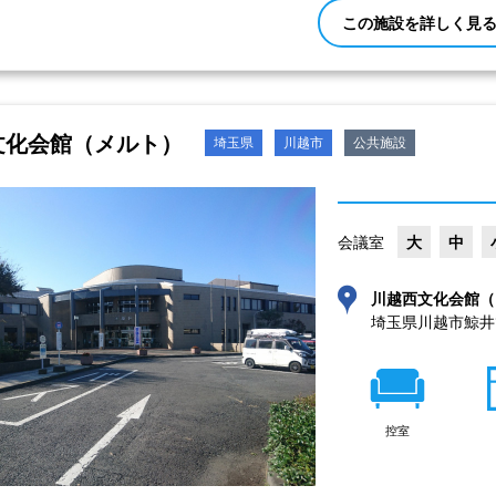
この施設を詳しく見
文化会館（メルト）
埼玉県
川越市
公共施設
会議室
大
中
川越西文化会館（
埼玉県川越市鯨井15
控室