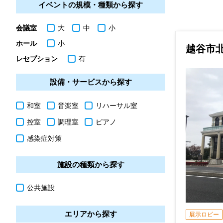
イベントの規模・種類から探す
会議室
大
中
小
ホール
小
越谷市
レセプション
有
設備・サービスから探す
和室
音楽室
リハーサル室
控室
調理室
ピアノ
感染症対策
施設の種類から探す
公共施設
エリアから探す
展示ロビー