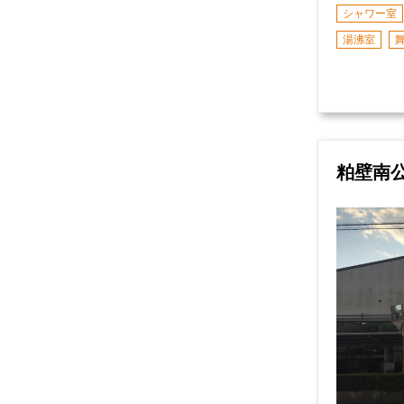
シャワー室
湯沸室
粕壁南