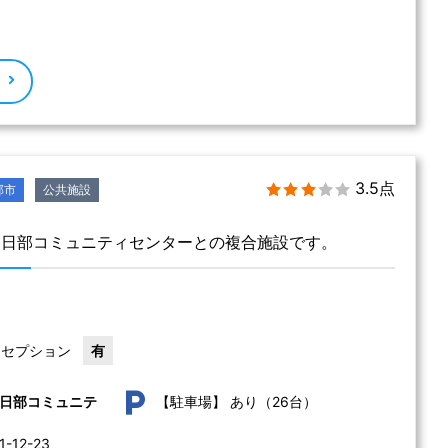
る
3.5点
部市
公共施設
春日部コミュニティセンターとの複合施設です。
レセプション
有
あり（26台）
日部コミュニテ
【駐車場】
12-23 