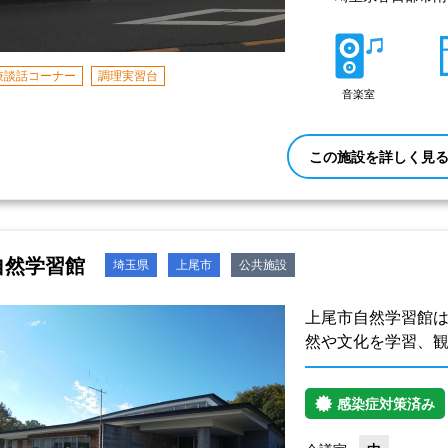
兼談話コーナー
調理実習台
音楽室
この施設を詳しく見
自然学習館
埼玉県
上尾市
公共施設
上尾市自然学習館
然や文化を学習、
感染症対策済み