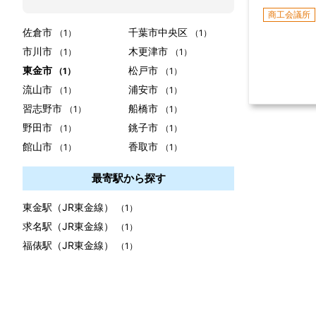
商工会議所
佐倉市
千葉市中央区
（1）
（1）
市川市
木更津市
（1）
（1）
東金市
松戸市
（1）
（1）
流山市
浦安市
（1）
（1）
習志野市
船橋市
（1）
（1）
野田市
銚子市
（1）
（1）
館山市
香取市
（1）
（1）
最寄駅から探す
東金駅（JR東金線）
（1）
求名駅（JR東金線）
（1）
福俵駅（JR東金線）
（1）