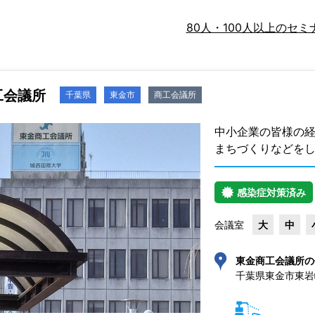
80人・100人以上のセミ
工会議所
千葉県
東金市
商工会議所
中小企業の皆様の経
まちづくりなどを
感染症対策済み
会議室
大
中
東金商工会議所の
千葉県東金市東岩崎