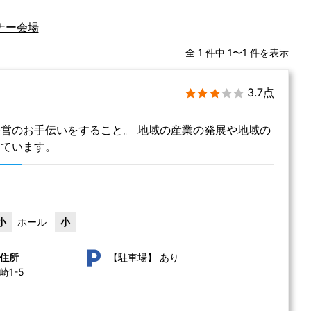
ナー会場
全 1 件中 1〜1 件を表示
3.7点
営のお手伝いをすること。 地域の産業の発展や地域の
しています。
小
ホール
小
あり
住所
【駐車場】
1-5 