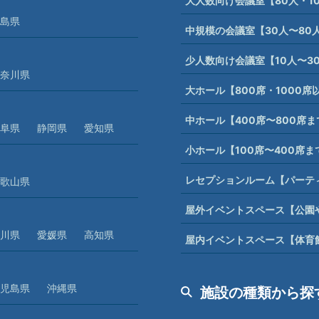
大人数向け会議室【80人・1
島県
中規模の会議室【30人〜80
少人数向け会議室【10人〜3
奈川県
大ホール【800席・1000
中ホール【400席〜800席
阜県
静岡県
愛知県
小ホール【100席〜400席
レセプションルーム【パーテ
歌山県
屋外イベントスペース【公園
川県
愛媛県
高知県
屋内イベントスペース【体育
児島県
沖縄県
施設の種類から探