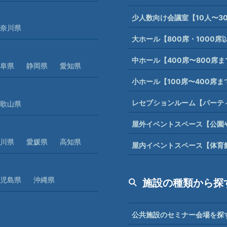
少人数向け会議室【10人〜3
奈川県
大ホール【800席・1000
中ホール【400席〜800席
阜県
静岡県
愛知県
小ホール【100席〜400席
レセプションルーム【パーテ
歌山県
屋外イベントスペース【公園
川県
愛媛県
高知県
屋内イベントスペース【体育
児島県
沖縄県
施設の種類から探
公共施設のセミナー会場を探