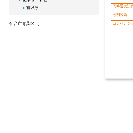
同時通訳設
宮城県
照明設備
仙台市青葉区
コンベンシ
（1）