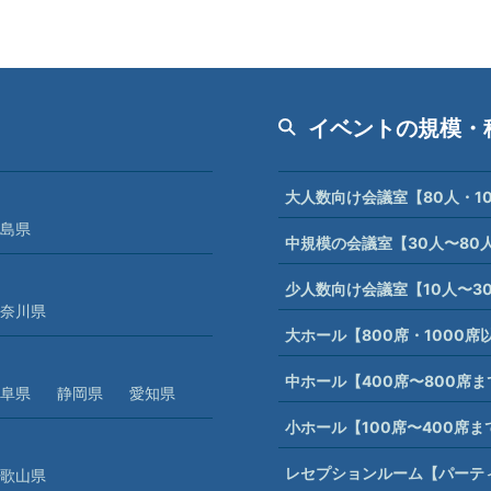
イベントの規模・
大人数向け会議室【80人・1
島県
中規模の会議室【30人〜80
少人数向け会議室【10人〜3
奈川県
大ホール【800席・1000
中ホール【400席〜800席
阜県
静岡県
愛知県
小ホール【100席〜400席
レセプションルーム【パーテ
歌山県