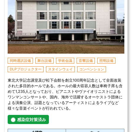
同時通訳設備
舞台設備
学術会議
音響設備
照明設備
DLPプロジェクター
スタインウェイ
コンベンション
東北大学記念講堂及び松下会館を創立100周年記念として全面改装
された多目的ホールである。ホールの最大収容人数は車椅子席も含
めて1,235人となっており、ピアニストやヴァイオリニストによる
ワンマンコンサートや、国内、海外で活躍するオーケストラ団体に
よる演奏公演、話題となっているアーティストによるライブなど
様々な音楽イベントが行われている。
感染症対策済み