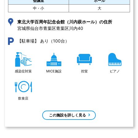
会議室
ホール
中・小
大
東北大学百周年記念会館（川内萩ホール）の住所
宮城県仙台市青葉区青葉区川内40 
あり（100台）
【駐車場】
感染症対策
MICE施設
控室
ピアノ
飲食店
この施設を詳しく見る