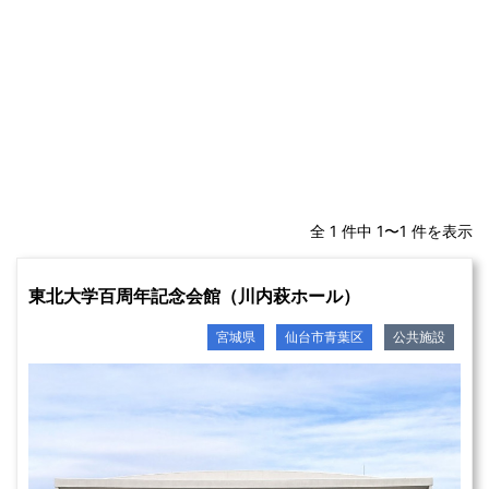
全 1 件中 1〜1 件を表示
東北大学百周年記念会館（川内萩ホール）
宮城県
仙台市青葉区
公共施設