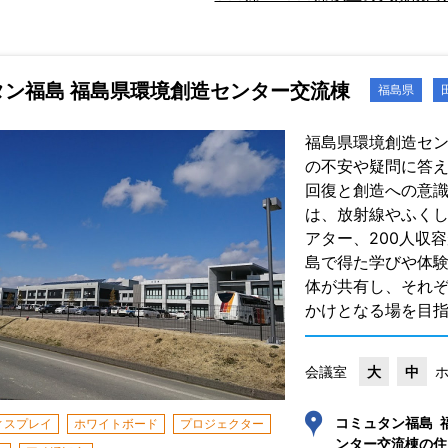
タン福島 福島県環境創造センター交流棟
福島県
福島県環境創造セン
の不安や疑問に答
回復と創造への意識
は、放射線やふくし
アター、200人収
島で得た学びや体
体が共有し、それ
かけとなる場を目
会議室
大
中
コミュタン福島 
ィスプレイ
ホワイトボード
プロジェクター
ンター交流棟の住