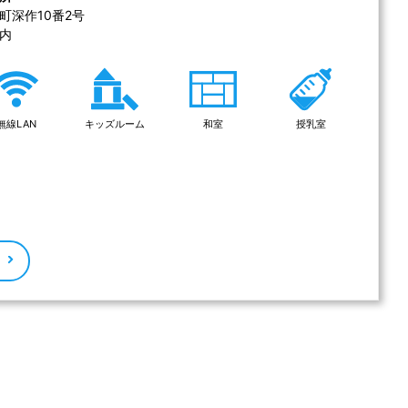
深作10番2号 
内
無線LAN
キッズルーム
和室
授乳室
る