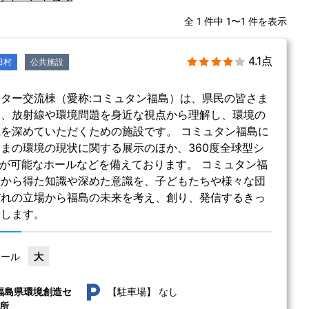
全 1 件中 1〜1 件を表示
4.1点
田村
公共施設
ター交流棟（愛称:コミュタン福島）は、県民の皆さま
え、放射線や環境問題を身近な視点から理解し、環境の
を深めていただくための施設です。 コミュタン福島に
まの環境の現状に関する展示のほか、360度全球型シ
容が可能なホールなどを備えております。 コミュタン福
験から得た知識や深めた意識を、子どもたちや様々な団
ぞれの立場から福島の未来を考え、創り、発信するきっ
指します。
ホール
大
なし
福島県環境創造セ
【駐車場】
所