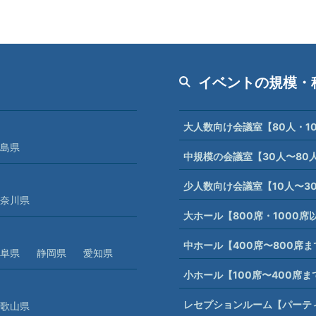
イベントの規模・
大人数向け会議室【80人・1
島県
中規模の会議室【30人〜80
少人数向け会議室【10人〜3
奈川県
大ホール【800席・1000
中ホール【400席〜800席
阜県
静岡県
愛知県
小ホール【100席〜400席
レセプションルーム【パーテ
歌山県