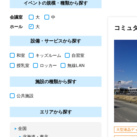
イベントの規模・種類から探す
会議室
大
中
ホール
大
コミュ
設備・サービスから探す
和室
キッズルーム
自習室
授乳室
ロッカー
無線LAN
施設の種類から探す
公共施設
エリアから探す
全国
大型液晶デ
北海道・東北