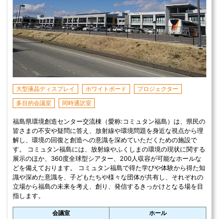
大型液晶ディスプレイ
ホワイトボード
プロジェクター
多目的会議室
同時通訳室
福島県環境創造センター交流棟（愛称:コミュタン福島）は、県民の
皆さまの不安や疑問に答え、放射線や環境問題を身近な視点から理
解し、環境の回復と創造への意識を深めていただくための施設で
す。 コミュタン福島には、放射線やふくしまの環境の現状に関する
展示のほか、360度全球型シアター、200人収容が可能なホールな
どを備えております。 コミュタン福島で得た学びや体験から得た知
識や深めた意識を、子どもたちや様々な団体が共有し、それぞれの
立場から福島の未来を考え、創り、発信するきっかけとなる場を目
指します。
会議室
ホール