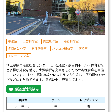
準備室
工芸制作室
陶芸制作室
絵画制作室
多目的制作室
料理研修室
パソコン研修室
宿泊室
トレーニング室
埼玉県県民活動総合センターは、会議室・多目的ホール・体育館な
ど多様な施設を備え、生涯学習を充実させるための各種講座を実施
しています。 また、宿泊施設やレストランも併設し、宿泊研修や合
宿などにも対応できます。無線LANも充実してます。
感染症対策済み
会議室
ホール
レセプション
大・中・小
中
有