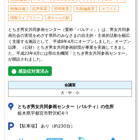
映像設備
拡声装置
照明装置
印刷編集室
ホワイエ
情報ライブラリー
赤ちゃんの駅
とちぎ男女共同参画センター（愛称「パルティ」）は、男女共同参
画社会の実現をめざす県民のみなさまの自主的・主体的活動を幅広
く支援する施設として、平成8年4月にオープンしました。オープン
以降、（公財）とちぎ男女共同参画財団が事業を実施してきまし
た。平成23年4月には県出先機関「とちぎ男女共同参画センター」
が開設されました。
感染症対策済み
会議室
大・中・小
とちぎ男女共同参画センター（パルティ）の住所
栃木県宇都宮市野沢町4-1 
あり（約230台）
【駐車場】