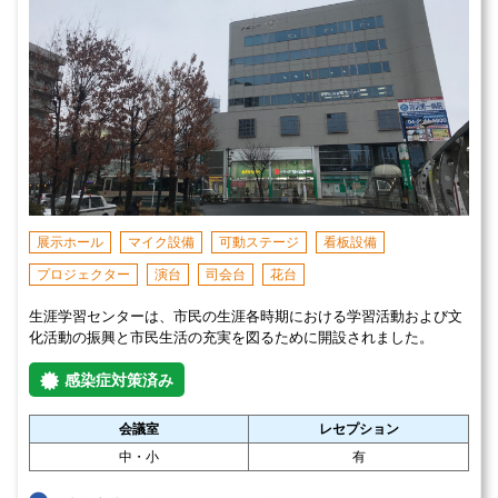
展示ホール
マイク設備
可動ステージ
看板設備
プロジェクター
演台
司会台
花台
生涯学習センターは、市民の生涯各時期における学習活動および文
化活動の振興と市民生活の充実を図るために開設されました。
感染症対策済み
会議室
レセプション
中・小
有