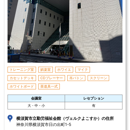
トレーニング室
娯楽室
ホワイエ
マイク
カセットデッキ
CDプレーヤー
吊バトン
スクリーン
ホワイトボード
茶道具一式
会議室
レセプション
大・中・小
有
横須賀市立勤労福祉会館（ヴェルクよこすか）の住所
神奈川県横須賀市日の出町1-5 