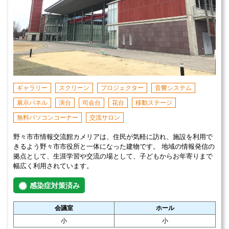
ギャラリー
スクリーン
プロジェクター
音響システム
展示パネル
演台
司会台
花台
移動ステージ
無料パソコンコーナー
交流サロン
野々市市情報交流館カメリアは、住民が気軽に訪れ、施設を利用で
きるよう野々市市役所と一体になった建物です。 地域の情報発信の
拠点として、生涯学習や交流の場として、子どもからお年寄りまで
幅広く利用されています。
感染症対策済み
会議室
ホール
小
小