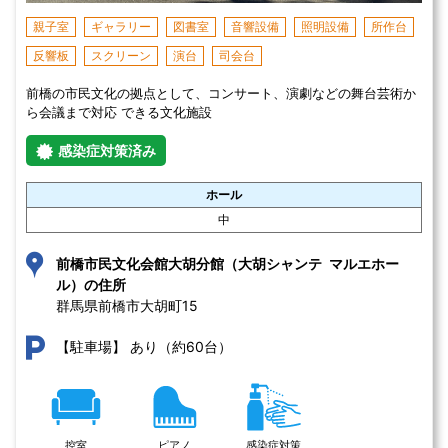
親子室
ギャラリー
図書室
音響設備
照明設備
所作台
反響板
スクリーン
演台
司会台
前橋の市民文化の拠点として、コンサート、演劇などの舞台芸術か
ら会議まで対応 できる文化施設
感染症対策済み
ホール
中
前橋市民文化会館大胡分館（大胡シャンテ マルエホー
ル）の住所
群馬県前橋市大胡町15 
あり（約60台）
【駐車場】
控室
ピアノ
感染症対策