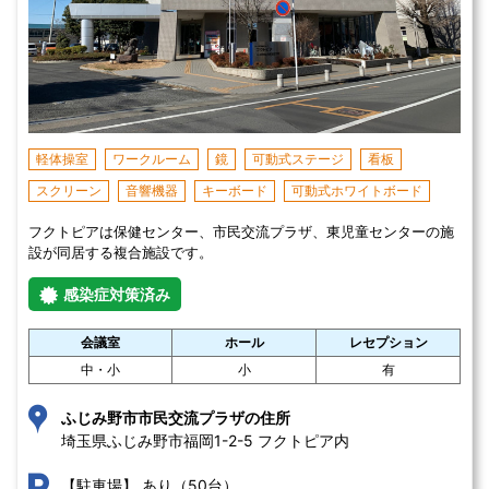
軽体操室
ワークルーム
鏡
可動式ステージ
看板
スクリーン
音響機器
キーボード
可動式ホワイトボード
フクトピアは保健センター、市民交流プラザ、東児童センターの施
設が同居する複合施設です。
感染症対策済み
会議室
ホール
レセプション
中・小
小
有
ふじみ野市市民交流プラザの住所
埼玉県ふじみ野市福岡1-2-5 フクトピア内
あり（50台）
【駐車場】