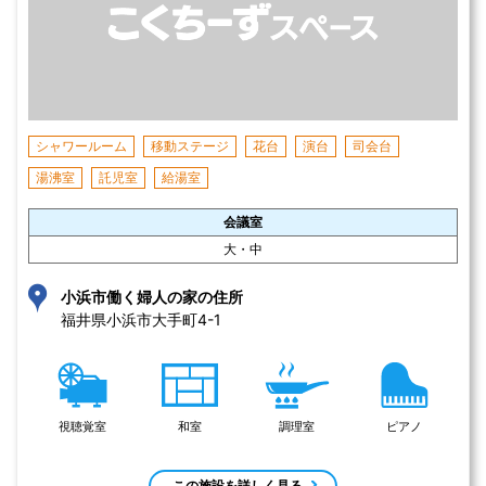
シャワールーム
移動ステージ
花台
演台
司会台
湯沸室
託児室
給湯室
会議室
大・中
小浜市働く婦人の家の住所
福井県小浜市大手町4-1 
視聴覚室
和室
調理室
ピアノ
この施設を詳しく見る