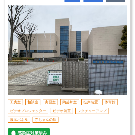
工房室
相談室
実習室
陶芸炉室
拡声装置
体育館
ビデオプロジェクター
ビデオ装置
レクチャーアンプ
展示パネル
赤ちゃんの駅
感染症対策済み