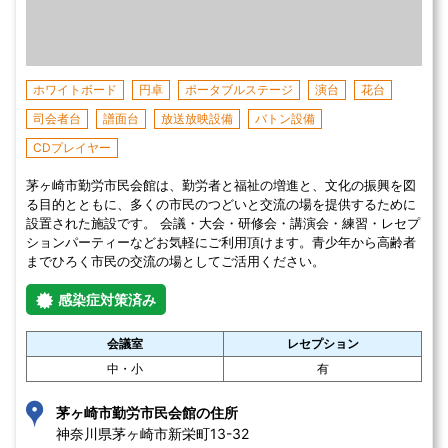
ホワイトボード
円卓
ポータブルステージ
演台
花台
司会者台
譜面台
放送放映設備
バトン設備
CDプレイヤー
茅ヶ崎市勤労市民会館は、勤労者と福祉の増進と、文化の振興を図
る目的とともに、多くの市民のつどいと交流の場を提供するために
設置された施設です。 会議・大会・研修会・講演会・練習・レセプ
ションパーティーなどお気軽にご利用頂けます。青少年から高齢者
までひろく市民の交流の場としてご活用ください。
感染症対策済み
会議室
レセプション
中・小
有
茅ヶ崎市勤労市民会館の住所
神奈川県茅ヶ崎市新栄町13-32 