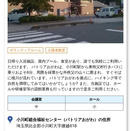
ボランティアルーム
介護者教室
日帰り入浴施設、屋内プール、食堂があり、誰でも気軽にご利用い
ただけます。 パトリアおがわは、小川町駅から東秩父村行きバスに
乗りおよそ6分、周囲を緑豊かな外秩父の山々に囲まれ、 すぐそば
に槻川が流れています。パトリアおがわを拠点に、ハイキング等で
自然を満喫してみてはいかがでしょうか? また、当施設では、ホー
ルや研修室等の貸館業務も行っていますので是非ご利用ください。
会議室
ホール
中
小
小川町総合福祉センター（パトリアおがわ）の住所
埼玉県比企郡小川町大字腰越618 