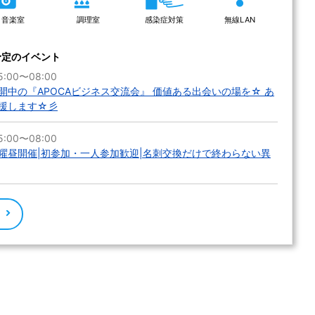
音楽室
調理室
感染症対策
無線LAN
予定のイベント
5:00〜08:00
中の『APOCAビジネス交流会』 価値ある出会いの場を☆ あ
援します☆彡
5:00〜08:00
曜昼開催|初参加・一人参加歓迎|名刺交換だけで終わらない異
る