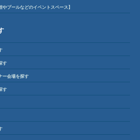
館やプールなどのイベントスペース】
す
す
探す
ナー会場を探す
探す
す