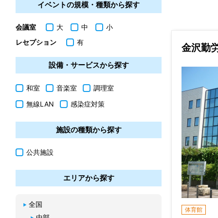
イベントの規模・種類から探す
会議室
大
中
小
レセプション
有
金沢勤
設備・サービスから探す
和室
音楽室
調理室
無線LAN
感染症対策
施設の種類から探す
公共施設
エリアから探す
全国
体育館
中部