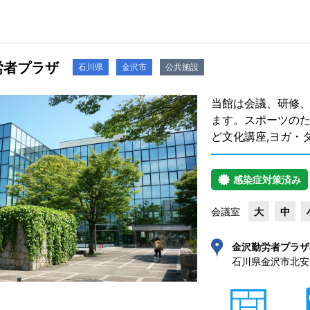
労者プラザ
石川県
金沢市
公共施設
当館は会議、研修、
ます。スポーツのた
ど文化講座,ヨガ・
感染症対策済み
会議室
大
中
金沢勤労者プラザ
石川県金沢市北安江3