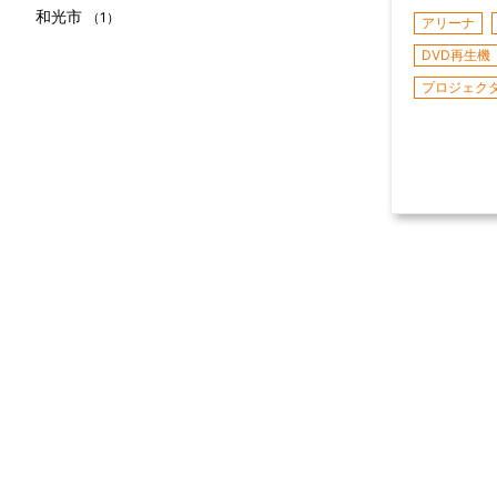
和光市
（1）
アリーナ
DVD再生機
プロジェク