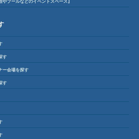
館やプールなどのイベントスペース】
す
す
探す
ナー会場を探す
探す
す
す