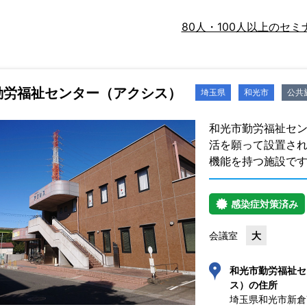
80人・100人以上のセミ
勤労福祉センター（アクシス）
埼玉県
和光市
公共
和光市勤労福祉セン
活を願って設置さ
機能を持つ施設で
感染症対策済み
会議室
大
和光市勤労福祉セ
ス）の住所
埼玉県和光市新倉7-