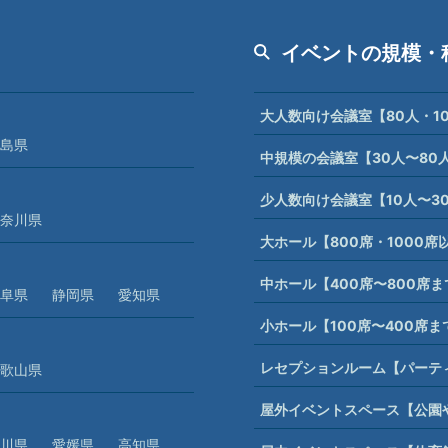
イベントの規模・
大人数向け会議室【80人・1
島県
中規模の会議室【30人〜80
少人数向け会議室【10人〜3
奈川県
大ホール【800席・1000
中ホール【400席〜800席
阜県
静岡県
愛知県
小ホール【100席〜400席
レセプションルーム【パーテ
歌山県
屋外イベントスペース【公園
川県
愛媛県
高知県