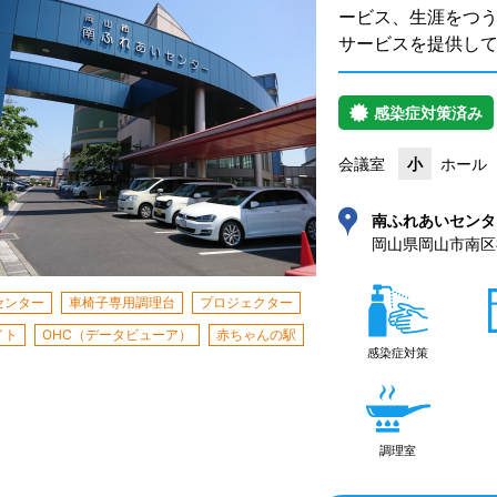
ービス、生涯をつ
サービスを提供し
感染症対策済み
会議室
小
ホール
南ふれあいセンタ
岡山県岡山市南区福
センター
車椅子専用調理台
プロジェクター
イト
OHC（データビューア）
赤ちゃんの駅
感染症対策
調理室