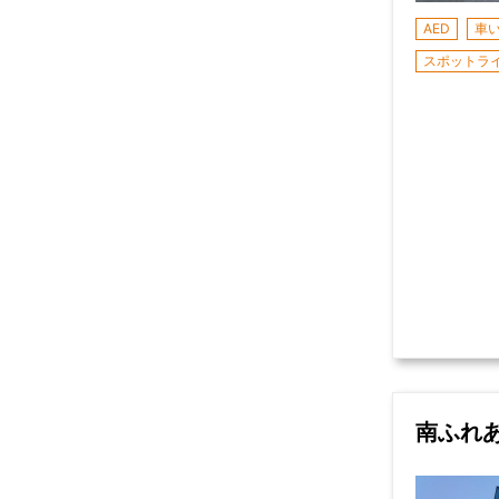
AED
車
スポットラ
南ふれ