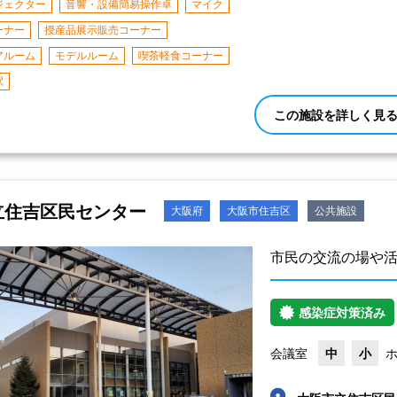
ジェクター
音響・設備簡易操作卓
マイク
ーナー
授産品展示販売コーナー
アルーム
モデルルーム
喫茶軽食コーナー
駅
この施設を詳しく見
立住吉区民センター
大阪府
大阪市住吉区
公共施設
市民の交流の場や
感染症対策済み
会議室
中
小