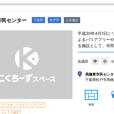
市民センター
千葉県
松戸市
公共施設
平成30年4月1日
よるバリアフリー
る施設として、市
会議室
中
小
馬橋東市民センタ
千葉県松戸市馬橋1
和室
ー
スポットライト
アンプ
トイレ
AED