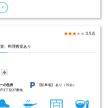
る
3.5点
和室、料理教室あり
小
あり（10台）
ーの住所
【駐車場】
3丁目27番地 