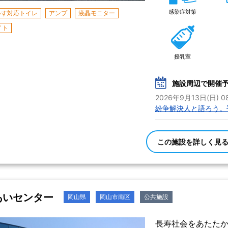
感染症対策
いす対応トイレ
アンプ
液晶モニター
イト
授乳室
施設周辺で開催
2026年9月13日(日) 08
紛争解決人と語ろう。
この施設を詳しく見
あいセンター
岡山県
岡山市南区
公共施設
長寿社会をあたた