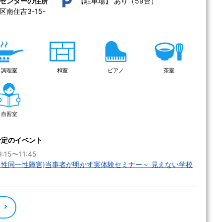
あり（59台）
センターの住所
【駐車場】
南住吉3-15-
調理室
和室
ピアノ
茶室
自習室
予定のイベント
:15〜11:45
・性同一性障害)当事者が明かす実体験セミナー～ 見えない学校
る