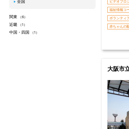
全国
ビデオプロ
福祉情報コ
関東
（6）
ボランティ
近畿
（1）
赤ちゃんの
中国・四国
（1）
大阪市