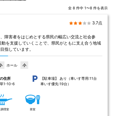
全 8 件中 1〜8 件を表示
3.7点
は、障害者をはじめとする県民の幅広い交流と社会参
活動を支援していくことで、県民がともに支え合う地域
を目指しています。
小
ホール
小
あり（車いす専用:11台 
の住所
【駐車場】
-10-6 
車いす優先:19台）
調理室
茶室