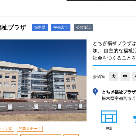
福祉プラザ
栃木県
宇都宮市
公共施設
とちぎ福祉プラザ
加、 自主的な福祉
社会をつくること
会議室
大
中
とちぎ福祉プラザ
栃木県宇都宮市若草1
和室
ション室
昇降ステージ