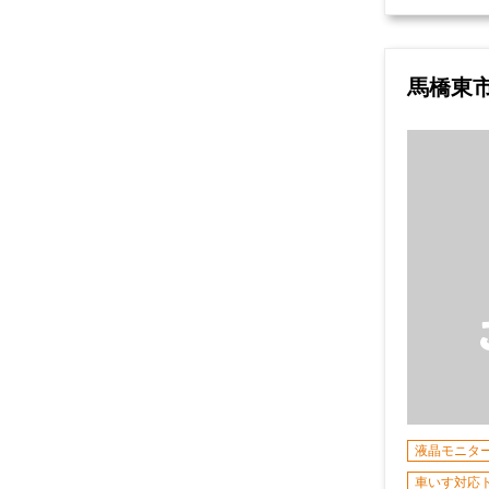
馬橋東
液晶モニタ
車いす対応