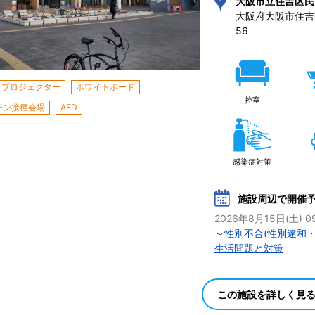
大阪市立住吉区民
大阪府大阪市住吉区
56 
プロジェクター
ホワイトボード
控室
チン接種会場
AED
感染症対策
施設周辺で開催
2026年8月15日(土) 09
～性別不合(性別違和
生活問題と対策
この施設を詳しく見