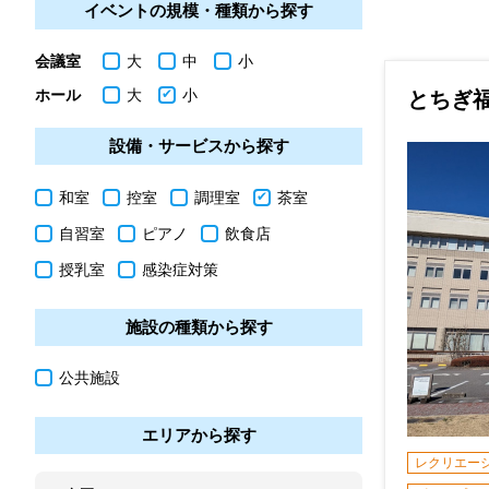
イベントの規模・種類から探す
会議室
大
中
小
ホール
大
小
とちぎ
設備・サービスから探す
和室
控室
調理室
茶室
自習室
ピアノ
飲食店
授乳室
感染症対策
施設の種類から探す
公共施設
エリアから探す
レクリエー