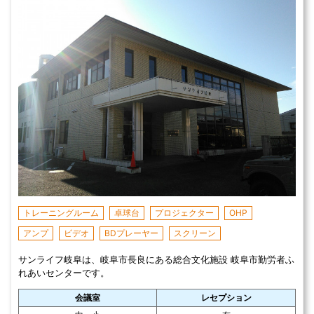
トレーニングルーム
卓球台
プロジェクター
OHP
アンプ
ビデオ
BDプレーヤー
スクリーン
サンライフ岐阜は、岐阜市長良にある総合文化施設 岐阜市勤労者ふ
れあいセンターです。
会議室
レセプション