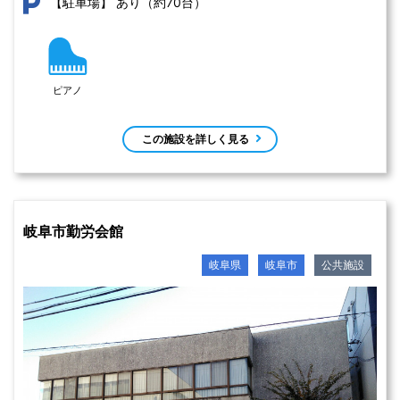
あり（約70台）
【駐車場】
ピアノ
この施設を詳しく見る
岐阜市勤労会館
岐阜県
岐阜市
公共施設