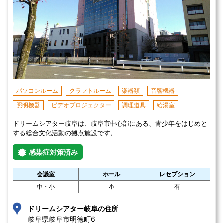
パソコンルーム
クラフトルーム
楽器類
音響機器
照明機器
ビデオプロジェクター
調理道具
給湯室
ドリームシアター岐阜は、岐阜市中心部にある、青少年をはじめと
する総合文化活動の拠点施設です。
感染症対策済み
会議室
ホール
レセプション
中・小
小
有
ドリームシアター岐阜の住所
岐阜県岐阜市明徳町6 