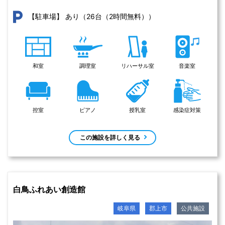
あり（26台（2時間無料））
【駐車場】
和室
調理室
リハーサル室
音楽室
控室
ピアノ
授乳室
感染症対策
この施設を詳しく見る
白鳥ふれあい創造館
岐阜県
郡上市
公共施設