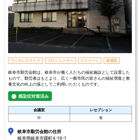
ワイヤレスマイク
プロジェクター
スクリーン
湯沸室
岐阜市勤労会館は、岐阜市が働く人たちの福祉施設として設置した
もので、勤労者はもとより、広く一般市民の皆さんの福祉増進と教
養文化の向上の場としてご利用いただくものです。
感染症対策済み
会議室
レセプション
中
有
岐阜市勤労会館の住所
岐阜県岐阜市曙町4-19-1 