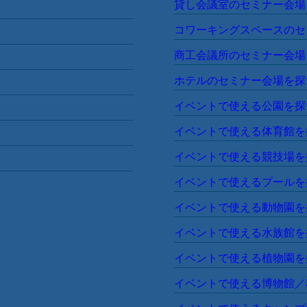
イベントの規模・
大人数向け会議室【80人・1
島県
中規模の会議室【30人〜80
少人数向け会議室【10人〜3
奈川県