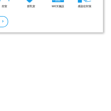
控室
授乳室
MICE施設
感染症対策
る