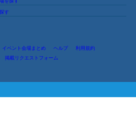
席以上の大規模向けイベント会場】
までの一般的なイベント会場】
までの小規模向けイベント会場】
ィー会場や展示会などの多目的用途のイベント会場】
や球技場などのイベントスペース】
館やプールなどのイベントスペース】
す
す
探す
ナー会場を探す