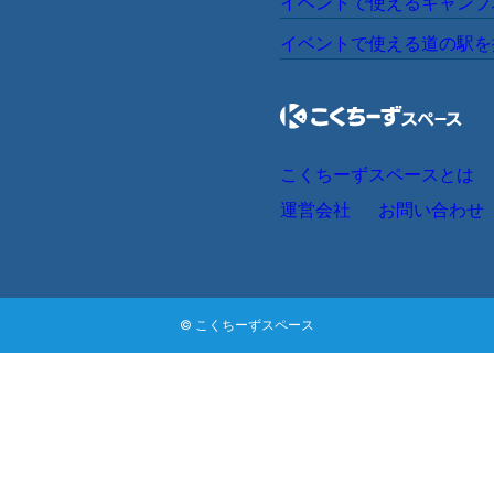
大ホール【800席・1000
中ホール【400席〜800席
阜県
静岡県
愛知県
小ホール【100席〜400席
レセプションルーム【パーテ
歌山県
屋外イベントスペース【公園
川県
愛媛県
高知県
屋内イベントスペース【体育
児島県
沖縄県
施設の種類から探
公共施設のセミナー会場を探
貸し会議室のセミナー会場を
コワーキングスペースのセミ