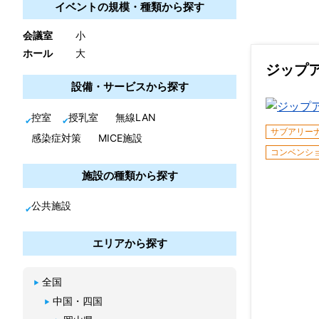
イベントの規模・種類から探す
会議室
小
ホール
大
ジップ
設備・サービスから探す
控室
授乳室
無線LAN
感染症対策
MICE施設
施設の種類から探す
公共施設
エリアから探す
全国
サブアリー
中国・四国