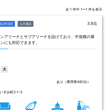
全 1 件中 1〜1 件を表示
3.9点
岡山市北区
公共施設
インアリーナとサブアリーナを設けており、中規模の展
ョンにも対応できます。
大
あり（乗用車480台）
山（ 岡山県総合
【駐車場】
所
ずみ町2-1-3 