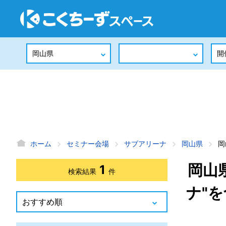
ホーム
セミナー会場
サブアリーナ
岡山県
岡
岡山
1
検索結果
件
ナ"