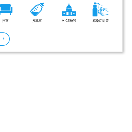
控室
授乳室
MICE施設
感染症対策
る