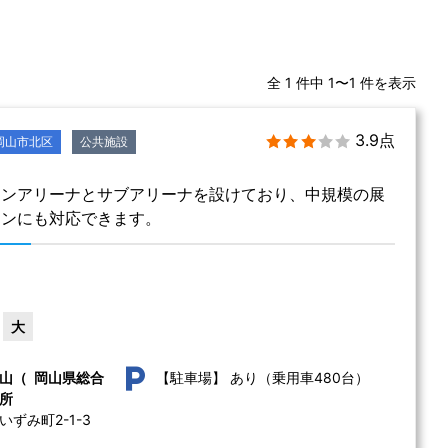
全 1 件中 1〜1 件を表示
3.9点
岡山市北区
公共施設
インアリーナとサブアリーナを設けており、中規模の展
ョンにも対応できます。
大
あり（乗用車480台）
山（ 岡山県総合
【駐車場】
所
ずみ町2-1-3 