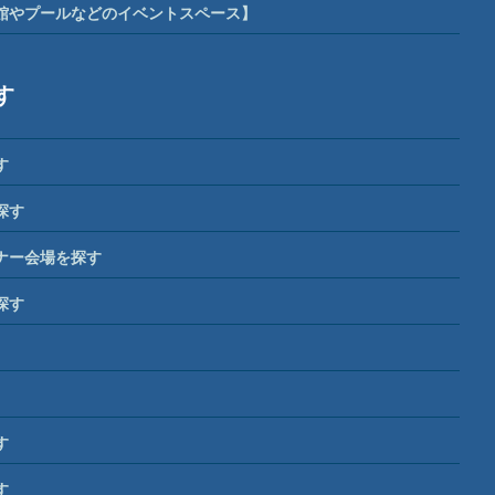
館やプールなどのイベントスペース】
す
す
探す
ナー会場を探す
探す
す
す