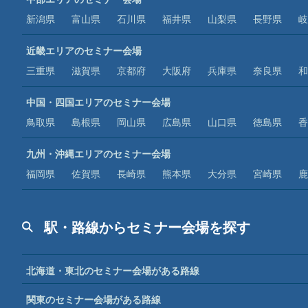
新潟県
富山県
石川県
福井県
山梨県
長野県
岐
近畿エリアのセミナー会場
三重県
滋賀県
京都府
大阪府
兵庫県
奈良県
和
中国・四国エリアのセミナー会場
鳥取県
島根県
岡山県
広島県
山口県
徳島県
香
九州・沖縄エリアのセミナー会場
福岡県
佐賀県
長崎県
熊本県
大分県
宮崎県
鹿
駅・路線からセミナー会場を探す
北海道・東北のセミナー会場がある路線
関東のセミナー会場がある路線