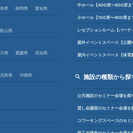
中ホール【400席〜800席
阜県
静岡県
愛知県
小ホール【100席〜400席
レセプションルーム【パーテ
歌山県
屋外イベントスペース【公園
川県
愛媛県
高知県
屋内イベントスペース【体育
児島県
沖縄県
施設の種類から探
公共施設のセミナー会場を探
貸し会議室のセミナー会場を
コワーキングスペースのセミ
商工会議所のセミナー会場を