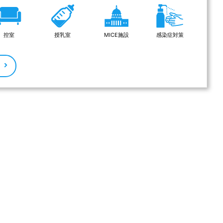
控室
授乳室
MICE施設
感染症対策
る