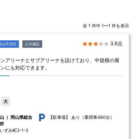
全 1 件中 1〜1 件を表示
3.9点
岡山市北区
公共施設
インアリーナとサブアリーナを設けており、中規模の展
ョンにも対応できます。
大
あり（乗用車480台）
山（ 岡山県総合
【駐車場】
所
ずみ町2-1-3 