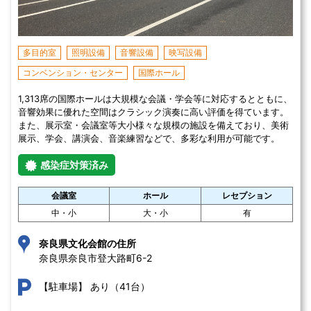
多目的室
照明設備
音響設備
映写設備
コンベンション・センター
国際ホール
1,313席の国際ホールは大規模な会議・学会等に対応するとともに、
音響効果に優れた空間はクラシック演奏に高い評価を得ています。
また、展示室・会議室等大小様々な規模の施設を備えており、美術
展示、学会、講演会、音楽練習などで、多彩な利用が可能です。
感染症対策済み
会議室
ホール
レセプション
中・小
大・小
有
奈良県文化会館の住所
奈良県奈良市登大路町6-2 
あり（41台）
【駐車場】