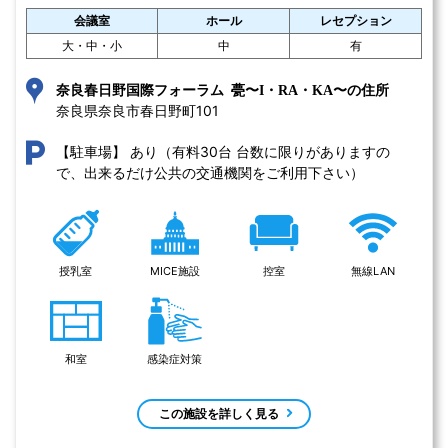
会議室
ホール
レセプション
大・中・小
中
有
奈良春日野国際フォーラム 甍〜I・RA・KA〜の住所
奈良県奈良市春日野町101 
あり（有料30台 台数に限りがありますの
【駐車場】
で、出来るだけ公共の交通機関をご利用下さい）
授乳室
MICE施設
控室
無線LAN
和室
感染症対策
この施設を詳しく見る