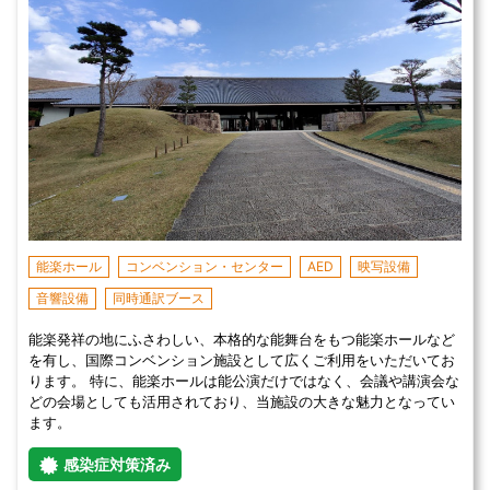
能楽ホール
コンベンション・センター
AED
映写設備
音響設備
同時通訳ブース
能楽発祥の地にふさわしい、本格的な能舞台をもつ能楽ホールなど
を有し、国際コンベンション施設として広くご利用をいただいてお
ります。 特に、能楽ホールは能公演だけではなく、会議や講演会な
どの会場としても活用されており、当施設の大きな魅力となってい
ます。
感染症対策済み