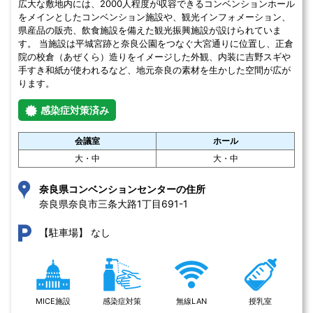
広大な敷地内には、2000人程度が収容できるコンベンションホール
をメインとしたコンベンション施設や、観光インフォメーション、
県産品の販売、飲食施設を備えた観光振興施設が設けられていま
す。 当施設は平城宮跡と奈良公園をつなぐ大宮通りに位置し、正倉
院の校倉（あぜくら）造りをイメージした外観、内装に吉野スギや
手すき和紙が使われるなど、地元奈良の素材を生かした空間が広が
ります。
感染症対策済み
会議室
ホール
大・中
大・中
奈良県コンベンションセンターの住所
奈良県奈良市三条大路1丁目691-1 
なし
【駐車場】
MICE施設
感染症対策
無線LAN
授乳室