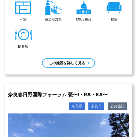
和室
感染症対策
MICE施設
控室
飲食店
この施設を詳しく見る
奈良春日野国際フォーラム 甍〜I・RA・KA〜
奈良県
奈良市
公共施設