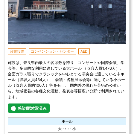
音響設備
コンベンション・センター
AED
施設は、奈良県内最大の客席数を誇り、コンサートや国際会議、学
会等、多目的な利用に適している大ホール （収容人員1,476人）、
全面ガラス張りでクラシックを中心とする演奏会に適している中ホ
ール（収容人員434人）、 会議・各種展示会等に適している小ホー
ル（収容人員約100人）等を有し、 国内外の優れた芸術の公演か
ら、地域密着の各種文化活動、発表会等幅広い分野で利用されてい
ます。
感染症対策済み
ホール
大・中・小