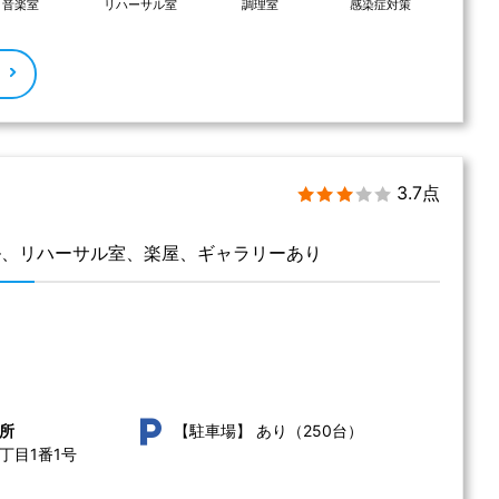
音楽室
リハーサル室
調理室
感染症対策
る
3.7点
ル、リハーサル室、楽屋、ギャラリーあり
あり（250台）
所
【駐車場】
目1番1号 