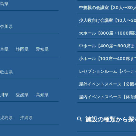
島県
中規模の会議室【30人〜80
少人数向け会議室【10人〜3
奈川県
大ホール【800席・1000
中ホール【400席〜800席
阜県
静岡県
愛知県
小ホール【100席〜400席
レセプションルーム【パーテ
歌山県
屋外イベントスペース【公園
川県
愛媛県
高知県
屋内イベントスペース【体育
児島県
沖縄県
施設の種類から探