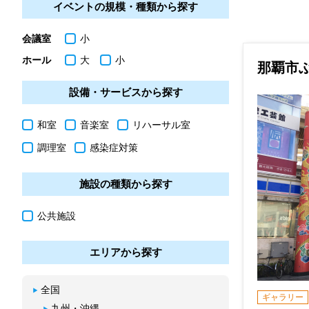
イベントの規模・種類から探す
会議室
小
ホール
大
小
那覇市
設備・サービスから探す
和室
音楽室
リハーサル室
調理室
感染症対策
施設の種類から探す
公共施設
エリアから探す
全国
ギャラリー
九州・沖縄