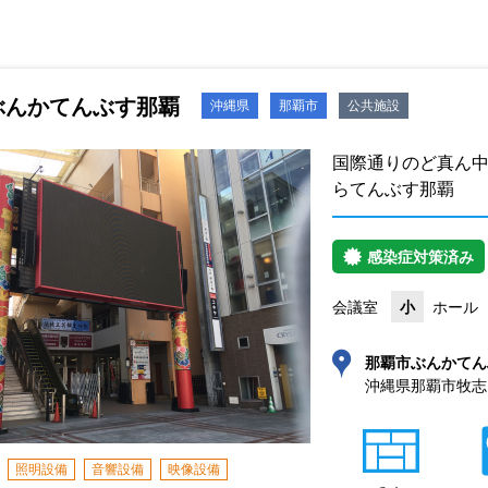
ぶんかてんぶす那覇
沖縄県
那覇市
公共施設
国際通りのど真ん
らてんぶす那覇
感染症対策済み
会議室
小
ホール
那覇市ぶんかてん
沖縄県那覇市牧志3
照明設備
音響設備
映像設備