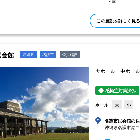
和室
この施設を詳しく見
民会館
沖縄県
名護市
公共施設
大ホール、中ホー
感染症対策済み
ホール
大
小
名護市民会館の住
沖縄県名護市港二丁