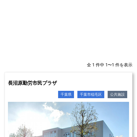
全 1 件中 1〜1 件を表示
長沼原勤労市民プラザ
千葉県
千葉市稲毛区
公共施設