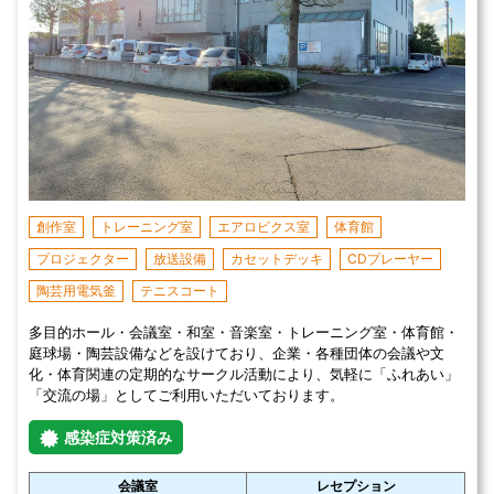
創作室
トレーニング室
エアロビクス室
体育館
プロジェクター
放送設備
カセットデッキ
CDプレーヤー
陶芸用電気釜
テニスコート
多目的ホール・会議室・和室・音楽室・トレーニング室・体育館・
庭球場・陶芸設備などを設けており、企業・各種団体の会議や文
化・体育関連の定期的なサークル活動により、気軽に「ふれあい」
「交流の場」としてご利用いただいております。
感染症対策済み
会議室
レセプション