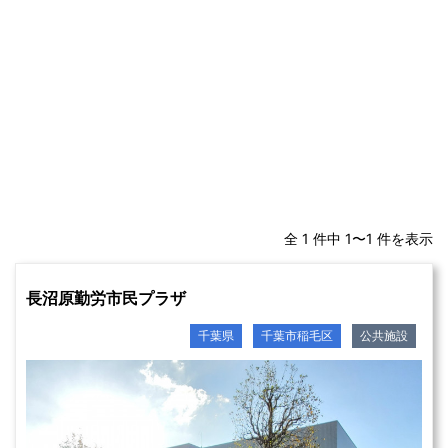
全 1 件中 1〜1 件を表示
長沼原勤労市民プラザ
千葉県
千葉市稲毛区
公共施設