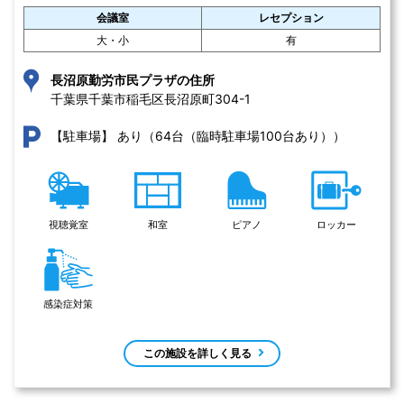
会議室
レセプション
大・小
有
長沼原勤労市民プラザの住所
千葉県千葉市稲毛区長沼原町304-1 
あり（64台（臨時駐車場100台あり））
【駐車場】
視聴覚室
和室
ピアノ
ロッカー
感染症対策
この施設を詳しく見る