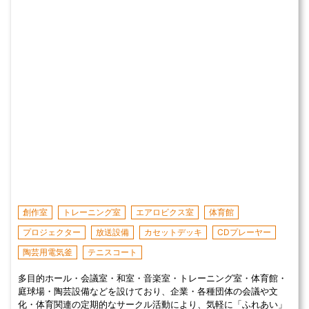
創作室
トレーニング室
エアロビクス室
体育館
プロジェクター
放送設備
カセットデッキ
CDプレーヤー
陶芸用電気釜
テニスコート
多目的ホール・会議室・和室・音楽室・トレーニング室・体育館・
庭球場・陶芸設備などを設けており、企業・各種団体の会議や文
化・体育関連の定期的なサークル活動により、気軽に「ふれあい」
「交流の場」としてご利用いただいております。
感染症対策済み
会議室
レセプション