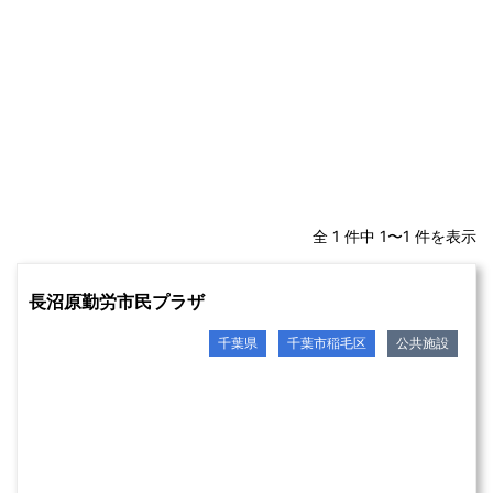
全 1 件中 1〜1 件を表示
長沼原勤労市民プラザ
千葉県
千葉市稲毛区
公共施設