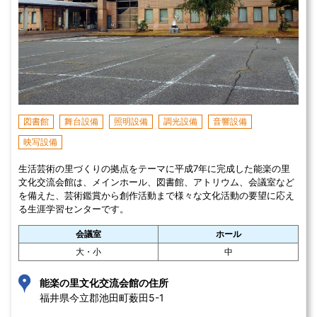
図書館
舞台設備
照明設備
調光設備
音響設備
映写設備
生活芸術の里づくりの拠点をテーマに平成7年に完成した能楽の里
文化交流会館は、メインホール、図書館、アトリウム、会議室など
を備えた、芸術鑑賞から創作活動まで様々な文化活動の要望に応え
る生涯学習センターです。
会議室
ホール
大・小
中
能楽の里文化交流会館の住所
福井県今立郡池田町薮田5-1 