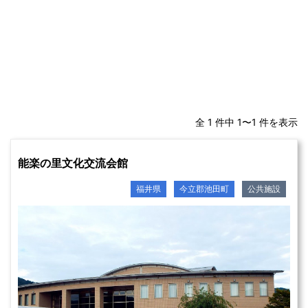
全 1 件中 1〜1 件を表示
能楽の里文化交流会館
福井県
今立郡池田町
公共施設