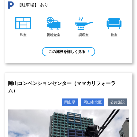
あり
【駐車場】
和室
視聴覚室
調理室
控室
この施設を詳しく見る
岡山コンベンションセンター（ママカリフォーラ
ム）
岡山県
岡山市北区
公共施設