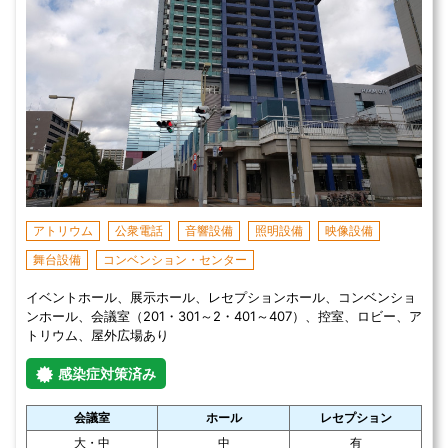
アトリウム
公衆電話
音響設備
照明設備
映像設備
舞台設備
コンベンション・センター
イベントホール、展示ホール、レセプションホール、コンベンショ
ンホール、会議室（201・301～2・401～407）、控室、ロビー、ア
トリウム、屋外広場あり
感染症対策済み
会議室
ホール
レセプション
大・中
中
有