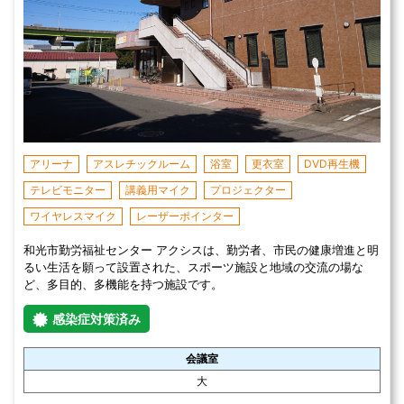
アリーナ
アスレチックルーム
浴室
更衣室
DVD再生機
テレビモニター
講義用マイク
プロジェクター
ワイヤレスマイク
レーザーポインター
和光市勤労福祉センター アクシスは、勤労者、市民の健康増進と明
るい生活を願って設置された、スポーツ施設と地域の交流の場な
ど、多目的、多機能を持つ施設です。
感染症対策済み
会議室
大