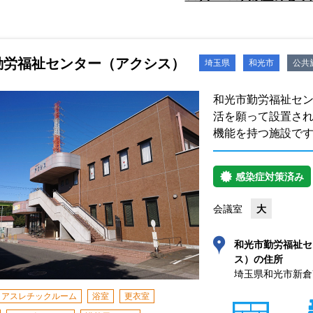
勤労福祉センター（アクシス）
埼玉県
和光市
公共
和光市勤労福祉セン
活を願って設置さ
機能を持つ施設で
感染症対策済み
会議室
大
和光市勤労福祉セ
ス）の住所
埼玉県和光市新倉7-
アスレチックルーム
浴室
更衣室