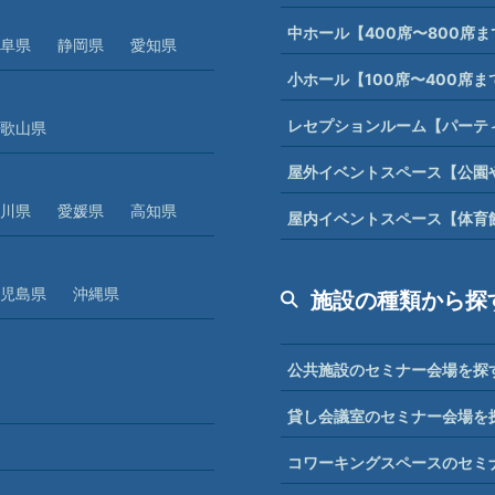
中ホール【400席〜800席
阜県
静岡県
愛知県
小ホール【100席〜400席
レセプションルーム【パーテ
歌山県
屋外イベントスペース【公園
川県
愛媛県
高知県
屋内イベントスペース【体育
児島県
沖縄県
施設の種類から探
公共施設のセミナー会場を探
貸し会議室のセミナー会場を
コワーキングスペースのセミ