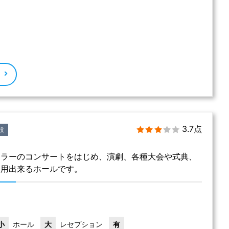
る
3.7点
設
ュラーのコンサートをはじめ、演劇、各種大会や式典、
利用出来るホールです。
小
ホール
大
レセプション
有