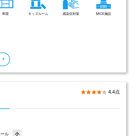
和室
キッズルーム
感染症対策
MICE施設
る
4.4点
ホール
小