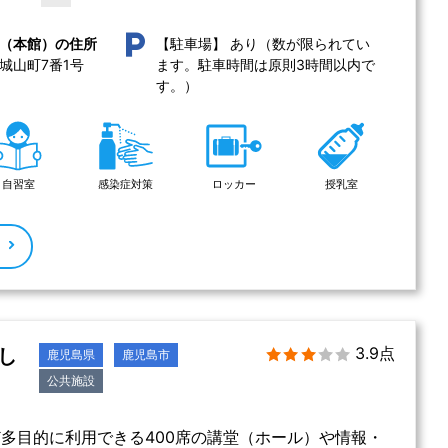
あり（数が限られてい
（本館）の住所
【駐車場】
城山町7番1号 
ます。駐車時間は原則3時間以内で
す。）
自習室
感染症対策
ロッカー
授乳室
る
3.9点
し
鹿児島県
鹿児島市
公共施設
多目的に利用できる400席の講堂（ホール）や情報・