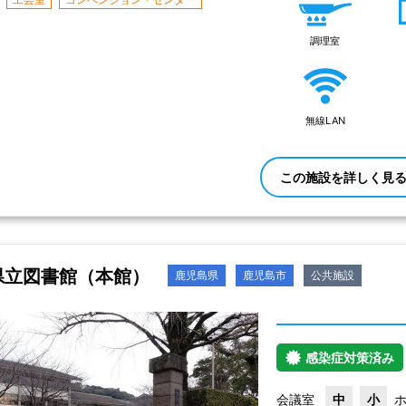
調理室
無線LAN
この施設を詳しく見
県立図書館（本館）
鹿児島県
鹿児島市
公共施設
感染症対策済み
会議室
中
小