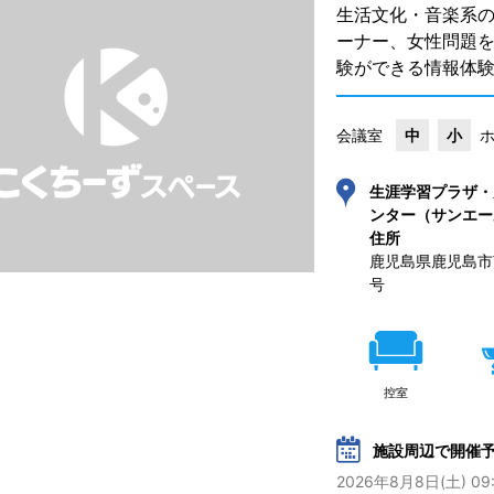
生活文化・音楽系
ーナー、女性問題
験ができる情報体
会議室
中
小
生涯学習プラザ・
ンター（サンエー
住所
鹿児島県鹿児島市
号 
控室
施設周辺で開催
2026年8月8日(土) 09: