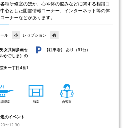
の各種研修室のほか、心や体の悩みなどに関する相談コ
を中心とした図書情報コーナー、インターネット等の体
験コーナーなどがあります。
ホール
小
レセプション
有
あり（91台）
男女共同参画セ
【駐車場】
ルかごしま）の
荒田一丁目4番1
調理室
和室
自習室
予定のイベント
20〜12:30