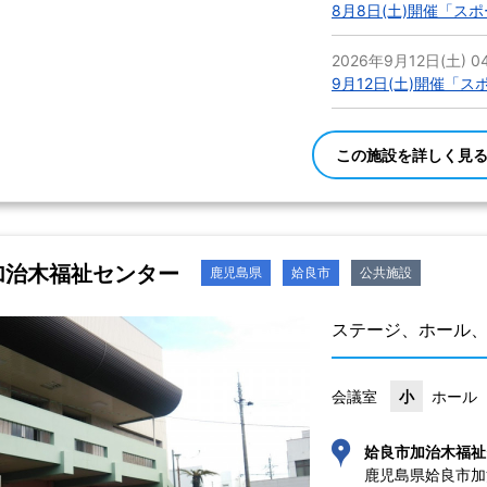
8月8日(土)開催「スポ
2026年9月12日(土) 04
9月12日(土)開催「ス
この施設を詳しく見
加治木福祉センター
鹿児島県
姶良市
公共施設
ステージ、ホール
会議室
小
ホール
姶良市加治木福祉
鹿児島県姶良市加治