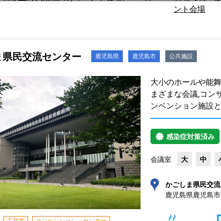
ント会場
ま県民交流センター
鹿児島県
鹿児島市
公共施設
大小のホールや能舞
まざまな会議,コン
ンベンション施設
感染症対策済み
会議室
大
中
かごしま県民交流
鹿児島県鹿児島市山
工芸室
コンベンション・センター