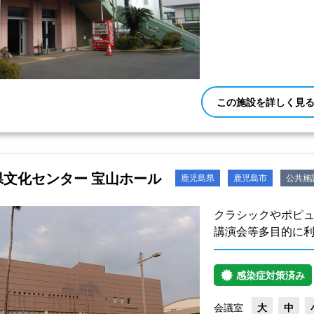
この施設を詳しく見
県文化センター 宝山ホール
鹿児島県
鹿児島市
公共施
クラシックやポピ
講演会等多目的に
感染症対策済み
会議室
大
中