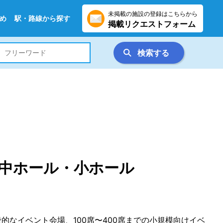
未掲載の施設の登録はこちらから
め
駅・路線から探す
掲載リクエストフォーム
検索する
中ホール・小ホール
般的なイベント会場、100席〜400席までの小規模向けイベ