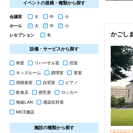
イベントの規模・種類から探す
会議室
大
中
小
ホール
大
中
小
かごし
レセプション
有
設備・サービスから探す
和室
リハーサル室
控室
キッズルーム
調理室
茶室
視聴覚室
自習室
ピアノ
飲食店
授乳室
ロッカー
無線LAN
感染症対策
MICE施設
施設の種類から探す
陶芸制作室