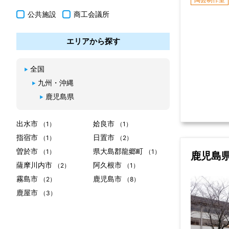
公共施設
商工会議所
エリアから探す
全国
九州・沖縄
鹿児島県
出水市
姶良市
（1）
（1）
指宿市
日置市
（1）
（2）
曽於市
県大島郡龍郷町
（1）
（1）
鹿児島
薩摩川内市
阿久根市
（2）
（1）
霧島市
鹿児島市
（2）
（8）
鹿屋市
（3）