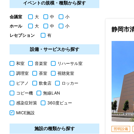
イベントの規模・種類から探す
会議室
大
中
小
ホール
大
中
小
静岡市
レセプション
有
設備・サービスから探す
和室
音楽室
リハーサル室
調理室
茶室
視聴覚室
ピアノ
飲食店
ロッカー
コピー機
無線LAN
感染症対策
360度ビュー
MICE施設
施設の種類から探す
照明設備