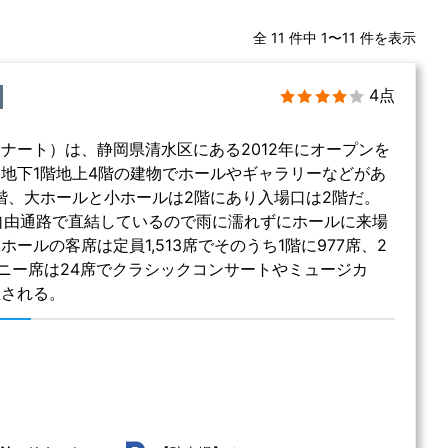
全 11 件中 1〜11 件を表示
4点
ナート）は、静岡県清水区にある2012年にオープンを
地下1階地上4階の建物でホールやギャラリーなどがあ
階、大ホールと小ホールは2階にあり入場口は2階だ。
自由通路で直結しているので雨に濡れずにホールに来場
ールの客席は定員1,513席でそのうち1階に977席、2
コニー席は24席でクラシックコンサートやミュージカ
催される。