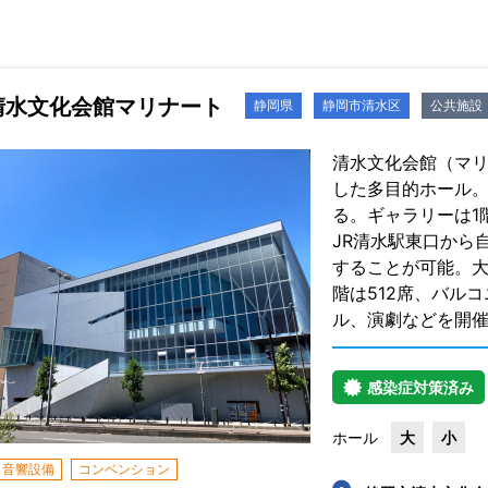
清水文化会館マリナート
静岡県
静岡市清水区
公共施設
清水文化会館（マリ
した多目的ホール。
る。ギャラリーは1
JR清水駅東口から
することが可能。大ホ
階は512席、バル
ル、演劇などを開
感染症対策済み
ホール
大
小
音響設備
コンベンション