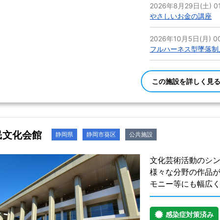
2026年8月29日(土) 01
やさしいお金の講座
2026年10月5日(月) 00
フルハーネス型墜落制
この施設を詳しく見
民文化会館
静岡県
静岡市葵区
公共施設
文化芸術活動のシン
様々な分野の作品
モニー等にも幅広
感染症対策済み