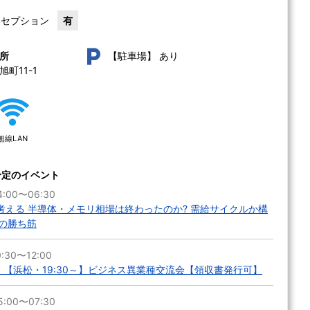
レセプション
有
あり
所
【駐車場】
町11-1 
無線LAN
予定のイベント
:00〜06:30
anyと考える 半導体・メモリ相場は終わったのか? 需給サイクルか構
の勝ち筋
:30〜12:00
県・【浜松・19:30～】ビジネス異業種交流会【領収書発行可】
:00〜07:30