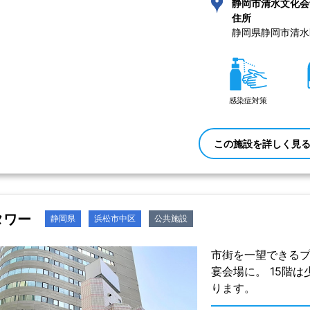
静岡市清水文化会
住所
静岡県静岡市清水区
感染症対策
この施設を詳しく見
タワー
静岡県
浜松市中区
公共施設
市街を一望できるプ
宴会場に。 15階
ります。