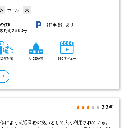
小
ホール
大
あり
の住所
【駐車場】
府町2番90号 
感染症対策
MICE施設
360度ビュー
る
3.3点
開催により流通業務の拠点として広く利用されている。