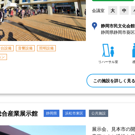
会議室
大
中
静岡市民文化会館
静岡県静岡市葵区駿
舞台設備
音響設備
照明設備
ョン
リハーサル室
この施設を詳しく見
総合産業展示館
静岡県
浜松市東区
公共施設
展示会、見本市の