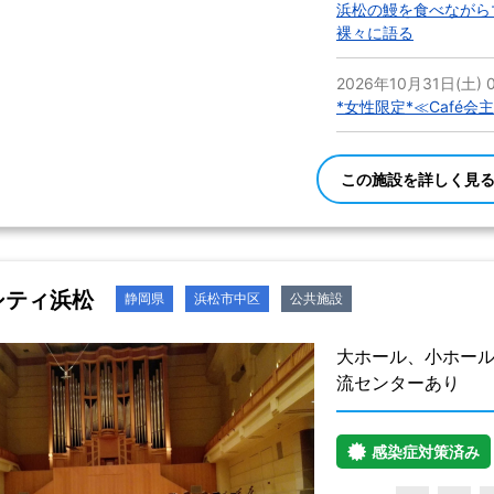
浜松の鰻を食べながら
裸々に語る
2026年10月31日(土) 0
*女性限定*≪Café会
この施設を詳しく見
シティ浜松
静岡県
浜松市中区
公共施設
大ホール、小ホー
流センターあり
感染症対策済み