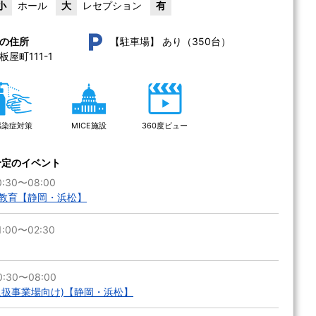
小
ホール
大
レセプション
有
あり（350台）
の住所
【駐車場】
町111-1 
感染症対策
MICE施設
360度ビュー
予定のイベント
:30〜08:00
教育【静岡・浜松】
:00〜02:30
:30〜08:00
取扱事業場向け)【静岡・浜松】