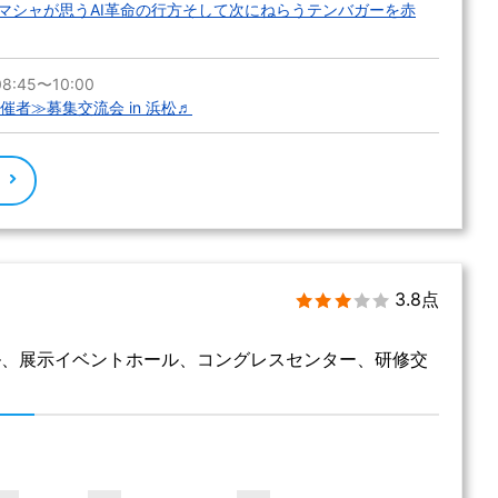
マシャが思うAI革命の行方そして次にねらうテンバガーを赤
8:45〜10:00
主催者≫募集交流会 in 浜松♬
る
3.8点
ル、展示イベントホール、コングレスセンター、研修交