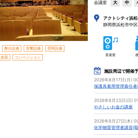
会議室
大
中
アクトシティ浜松
静岡県浜松市中区板屋
舞台設備
音響設備
照明設備
音楽室
楽器
コンベンション
施設周辺で開催
2026年8月17日(月) 00
保護具着用管理責任者
2026年8月23日(日) 01
やさしいお金の講座
2026年8月27日(木) 00
化学物質管理者講習(