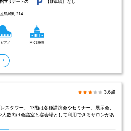
なし
館マリナートの
【駐車場】
島崎町214 
ピアノ
MICE施設
る
3.6点
レスタワー。 17階は各種講演会やセミナー、展示会、
は少人数向け会議室と宴会場として利用できるサロンがあ