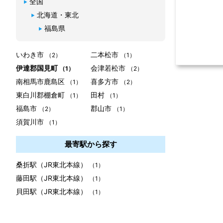
全国
北海道・東北
福島県
いわき市
二本松市
（2）
（1）
伊達郡国見町
会津若松市
（1）
（2）
南相馬市鹿島区
喜多方市
（1）
（2）
東白川郡棚倉町
田村
（1）
（1）
福島市
郡山市
（2）
（1）
須賀川市
（1）
最寄駅から探す
桑折駅（JR東北本線）
（1）
藤田駅（JR東北本線）
（1）
貝田駅（JR東北本線）
（1）