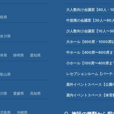
大人数向け会議室【80人・1
島県
中規模の会議室【30人〜80
少人数向け会議室【10人〜3
奈川県
大ホール【800席・1000
中ホール【400席〜800席
阜県
静岡県
愛知県
小ホール【100席〜400席
レセプションルーム【パーテ
歌山県
屋外イベントスペース【公園
川県
愛媛県
高知県
屋内イベントスペース【体育
児島県
沖縄県
施設の種類から探