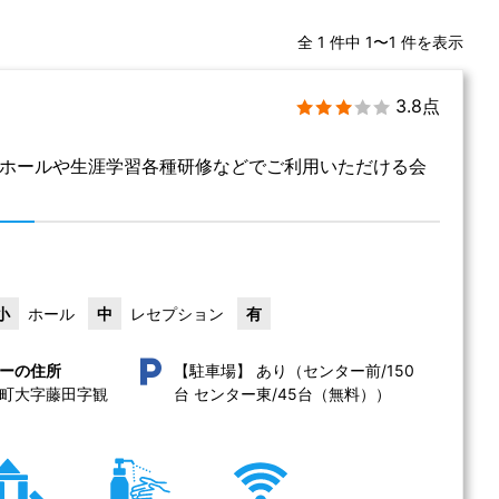
全 1 件中 1〜1 件を表示
3.8点
中ホールや生涯学習各種研修などでご利用いただける会
。
小
ホール
中
レセプション
有
あり（センター前/150
ーの住所
【駐車場】
町大字藤田字観
台 センター東/45台（無料））