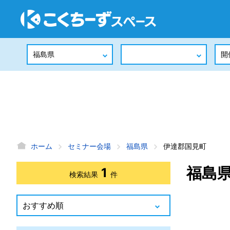
ホーム
セミナー会場
福島県
伊達郡国見町
福島
1
検索結果
件