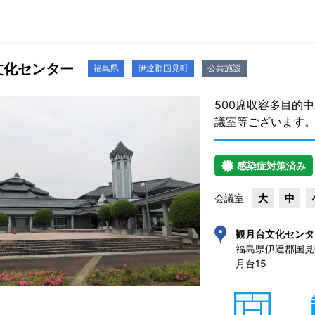
文化センター
福島県
伊達郡国見町
公共施設
500席収容多目的
議室等ございます
感染症対策済み
会議室
大
中
観月台文化センタ
福島県伊達郡国見
月台15 