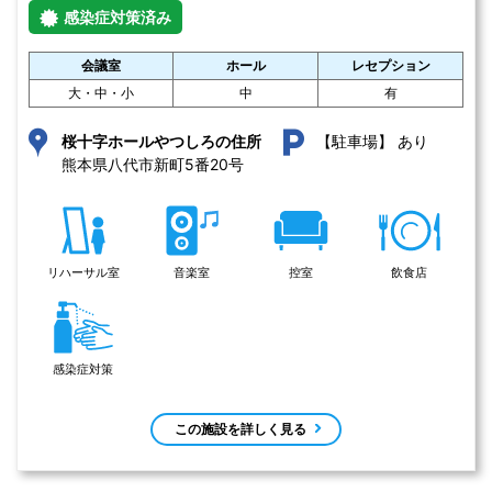
感染症対策済み
会議室
ホール
レセプション
大・中・小
中
有
あり
桜十字ホールやつしろの住所
【駐車場】
熊本県八代市新町5番20号 
リハーサル室
音楽室
控室
飲食店
感染症対策
この施設を詳しく見る