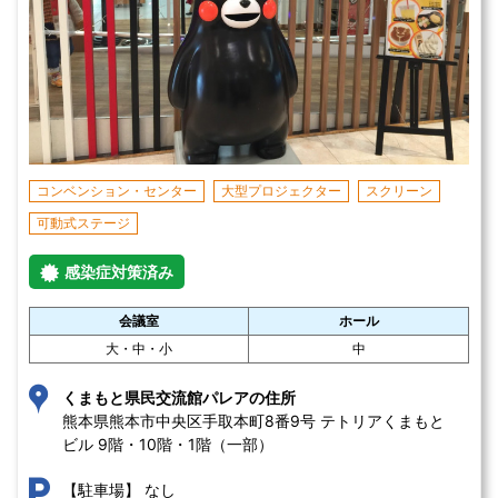
コンベンション・センター
大型プロジェクター
スクリーン
可動式ステージ
感染症対策済み
会議室
ホール
大・中・小
中
くまもと県民交流館パレアの住所
熊本県熊本市中央区手取本町8番9号 テトリアくまもと
ビル 9階・10階・1階（一部）
なし
【駐車場】