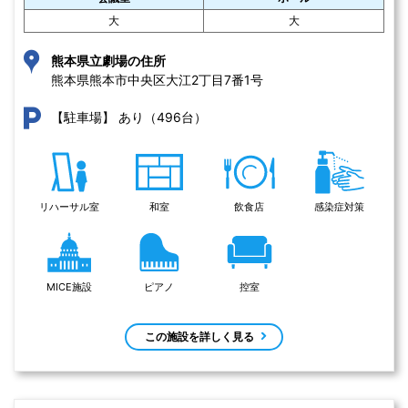
大
大
熊本県立劇場の住所
熊本県熊本市中央区大江2丁目7番1号 
あり（496台）
【駐車場】
リハーサル室
和室
飲食店
感染症対策
MICE施設
ピアノ
控室
この施設を詳しく見る