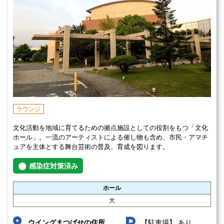
ラウンジ
文化活動を地域に育てるための拠点施設としての役割をもつ「文化
ホール」。一流のアーティストによる催し物も含め、市民・アマチ
ュアを主体とする舞台芸術の普及、育成を図ります。
感染症対策済み
ホール
大
あり
ウイングまつばせの住所
【駐車場】