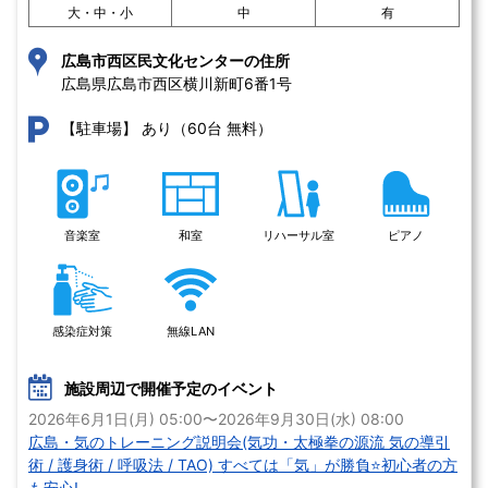
大・中・小
中
有
広島市西区民文化センターの住所
広島県広島市西区横川新町6番1号 
あり（60台 無料）
【駐車場】
音楽室
和室
リハーサル室
ピアノ
感染症対策
無線LAN
施設周辺で開催予定のイベント
2026年6月1日(月) 05:00〜2026年9月30日(水) 08:00
広島・気のトレーニング説明会(気功・太極拳の源流 気の導引
術 / 護身術 / 呼吸法 / TAO) すべては「気」が勝負⭐初心者の方
も安心!