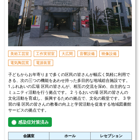
美術工芸室
工作実習室
大広間
音響設備
映像設備
電気陶芸窯
電源装置
子どもからお年寄りまで多くの区民の皆さんが幅広く気軽に利用で
きる、次の三つの機能をあわせ持った多目的な地域総合施設です。
1 ふれあいの広場 区民の皆さんが、相互の交流を深め、自主的なコ
ミュニティ活動を行う拠点です。 2 うるおいの場 区民の皆さんの
文化活動を育成し、振興するための拠点で、文化の殿堂です。 3 学
習の場 区民の皆さんの教養の向上と学習活動を促進する地域図書館
サービスの拠点です。
感染症対策済み
会議室
ホール
レセプション