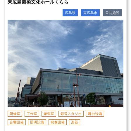
東広島芸術文化ホールくらら
広島県
東広島市
公共施設
研修室
工作室
練習室
録音スタジオ
舞台設備
音響設備
照明設備
映像設備
楽器