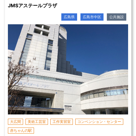
JMSアステールプラザ
広島県
広島市中区
公共施設
大広間
美術工芸室
工作実習室
コンベンション・センター
赤ちゃんの駅