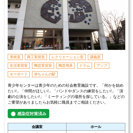
美術室
商工実習室
レクリエーション室
講義室
生活実習室
陶芸実習室
陶芸用具
ドラム
アンプ
キーボード
赤ちゃんの駅
青少年センターは青少年のための社会教育施設です。「何かを始め
たい!」「仲間がほしい!」「バンドやダンスの練習をしたい!」「演
劇の公演をしたい!」「ミーティングの場所を探している。」などの
ご要望がありましたらお気軽に職員までご相談ください。
感染症対策済み
会議室
ホール