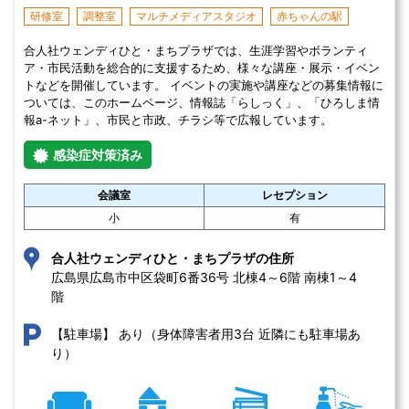
研修室
調整室
マルチメディアスタジオ
赤ちゃんの駅
合人社ウェンディひと・まちプラザでは、生涯学習やボランティ
ア・市民活動を総合的に支援するため、様々な講座・展示・イベン
トなどを開催しています。 イベントの実施や講座などの募集情報に
ついては、このホームページ、情報誌「らしっく」、「ひろしま情
報a-ネット」、市民と市政、チラシ等で広報しています。
感染症対策済み
会議室
レセプション
小
有
合人社ウェンディひと・まちプラザの住所
広島県広島市中区袋町6番36号 北棟4～6階 南棟1～4
階
あり（身体障害者用3台 近隣にも駐車場あ
【駐車場】
り）