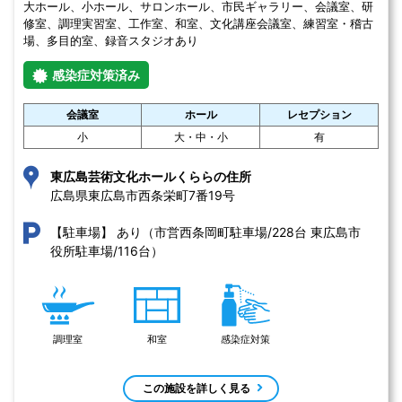
大ホール、小ホール、サロンホール、市民ギャラリー、会議室、研
修室、調理実習室、工作室、和室、文化講座会議室、練習室・稽古
場、多目的室、録音スタジオあり
感染症対策済み
会議室
ホール
レセプション
小
大・中・小
有
東広島芸術文化ホールくららの住所
広島県東広島市⻄条栄町7番19号 
あり（市営西条岡町駐車場/228台 東広島市
【駐車場】
役所駐車場/116台）
調理室
和室
感染症対策
この施設を詳しく見る