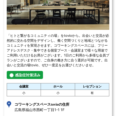
「ヒトと繋がるコミュニティの場」をtovioから。出会いと交流が必
然的に交わる空間をデザインし、働く空間づくりと地域とつながる
コミュニティを実現させます。コワーキングスペースには、フリー
アドレスデスク・集中できる個室ブース・会議室まで様々な用途で
ご利用いただけるお席がございます。1日のご利用から多様な会員プ
ランがございますので、ご自身の働き方に合う選択が可能です。出
会いと交流の場tovio、ぜひ一度足をお運びくださいませ。
感染症対策済み
会議室
ホール
レセプション
小
小
有
コワーキングスペースtovioの住所
広島県福山市西町一丁目1-1 1F 