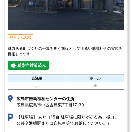
赤ちゃんの駅
魅力ある町づくりの一翼を担う施設として明るい地域社会の実現を
目指します!!
感染症対策済み
会議室
ホール
小
小
広島市吉島福祉センターの住所
広島県広島市中区吉島東2丁目17-30 
あり（15台 駐車場に限りがある為、極力、
【駐車場】
公共交通機関または自転車等でお越しください。）