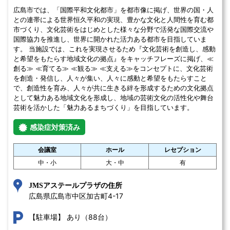
広島市では、「国際平和文化都市」を都市像に掲げ、世界の国・人
との連帯による世界恒久平和の実現、豊かな文化と人間性を育む都
市づくり、文化芸術をはじめとした様々な分野で活発な国際交流や
国際協力を推進し、世界に開かれた活力ある都市を目指していま
す。 当施設では、これを実現させるため『文化芸術を創造し、感動
と希望をもたらす地域文化の拠点』をキャッチフレーズに掲げ、≪
創る≫ ≪育てる≫ ≪観る≫ ≪支える≫をコンセプトに、文化芸術
を創造・発信し、人々が集い、人々に感動と希望をもたらすこと
で、創造性を育み、人々が共に生きる絆を形成するための文化拠点
として魅力ある地域文化を形成し、地域の芸術文化の活性化や舞台
芸術を活かした「魅力あるまちづくり」を目指しています。
感染症対策済み
会議室
ホール
レセプション
中・小
大・中
有
JMSアステールプラザの住所
広島県広島市中区加古町4-17 
あり（88台）
【駐車場】