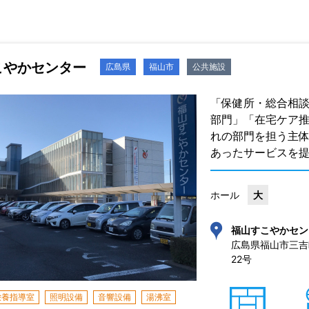
こやかセンター
広島県
福山市
公共施設
「保健所・総合相
部門」「在宅ケア推
れの部門を担う主
あったサービスを
ホール
大
福山すこやかセン
広島県福山市三吉
22号 
栄養指導室
照明設備
音響設備
湯沸室