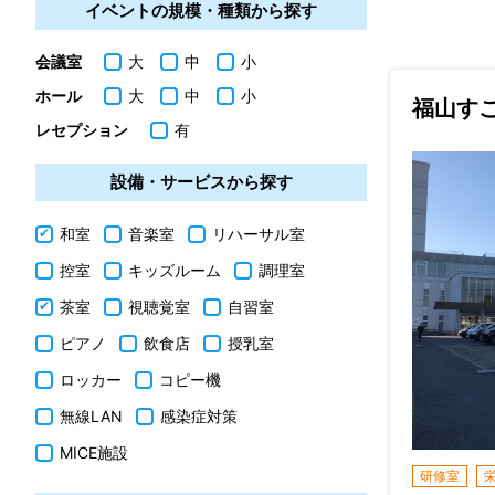
イベントの規模・種類から探す
会議室
大
中
小
ホール
大
中
小
福山す
レセプション
有
設備・サービスから探す
和室
音楽室
リハーサル室
控室
キッズルーム
調理室
茶室
視聴覚室
自習室
ピアノ
飲食店
授乳室
ロッカー
コピー機
無線LAN
感染症対策
MICE施設
研修室