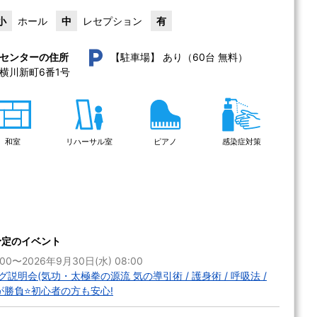
小
ホール
中
レセプション
有
あり（60台 無料）
センターの住所
【駐車場】
横川新町6番1号 
和室
リハーサル室
ピアノ
感染症対策
予定のイベント
:00〜2026年9月30日(水) 08:00
明会(気功・太極拳の源流 気の導引術 / 護身術 / 呼吸法 /
」が勝負⭐初心者の方も安心!