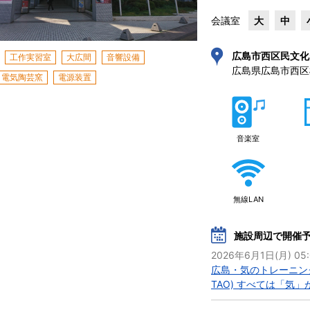
会議室
大
中
広島市西区民文化
工作実習室
大広間
音響設備
広島県広島市西区
電気陶芸窯
電源装置
音楽室
無線LAN
施設周辺で開催
2026年6月1日(月) 05
広島・気のトレーニング説
TAO) すべては「気