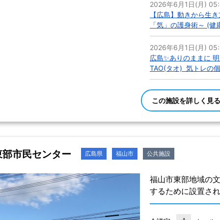
2026年6月1日(月) 05
【広島】動きから生き
「気」の護身術～ (健
2026年6月1日(月) 05
広島✨️ありのままに 
TAO(タオ) 気トレ
この施設を詳しく見
東部市民センター
広島県
福山市
公共施設
福山市東部地域の
するために設置さ