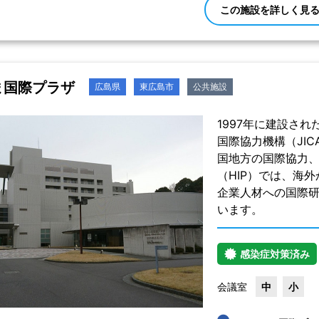
この施設を詳しく見
ま国際プラザ
広島県
東広島市
公共施設
1997年に建設さ
国際協力機構（JI
国地方の国際協力、
（HIP）では、海
企業人材への国際研
います。
感染症対策済み
会議室
中
小