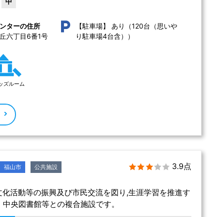
中
あり（120台（思いや
ンターの住所
【駐車場】
丘六丁目6番1号 
り駐車場4台含））
ッズルーム
る
3.9点
福山市
公共施設
文化活動等の振興及び市民交流を図り,生涯学習を推進す
 中央図書館等との複合施設です。