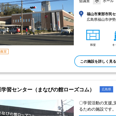
会議室
小
ホール
福山市東部市民セ
広島県福山市伊勢
和室
キ
編集室
この施設を詳しく見
涯学習センター（まなびの館ローズコム）
広島県
〇学習活動の支援,
るための施設です。