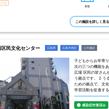
シート
和室
この施設を詳しく見
西区民文化センター
広島県
広島市西区
公共施設
子どもからお年寄
次の三つの機能をあ
広場 区民の皆さん
う拠点です。 2 
ための拠点で、文化
学習活動を促進す
感染症対策済み