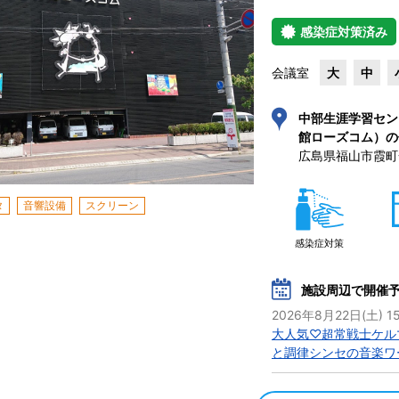
感染症対策済み
会議室
大
中
中部生涯学習セン
館ローズコム）の
広島県福山市霞町一
タ
音響設備
スクリーン
感染症対策
施設周辺で開催
2026年8月22日(土) 15
大人気♡超常戦士ケル
と調律シンセの音楽ワ