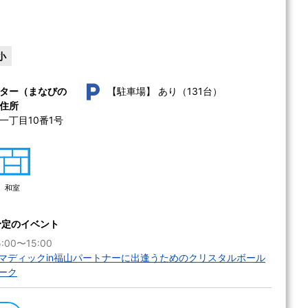
小
あり（131台）
ター（まなびの
【駐車場】
住所
丁目10番1号 
和室
予定のイベント
:00〜15:00
マディックin福山パートナーに出逢うためのクリスタルボール
ーク