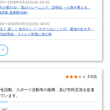
:00〜2026年9月30日(水) 08:00
方が変わる!「気のトレーニング」説明会 ～心身を整える、
康武術 道家動功術)
:00〜2026年9月30日(水) 08:00
明るく 楽しく 自分らしく️✨️かざらないことが、最強の生き方・
の個別説明会・ストレス対策に洗心術
る
3.9点
文化活動、スポーツ活動等の振興、及び市民交流を促進
れています。