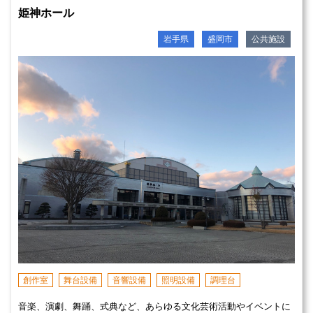
姫神ホール
岩手県
盛岡市
公共施設
創作室
舞台設備
音響設備
照明設備
調理台
音楽、演劇、舞踊、式典など、あらゆる文化芸術活動やイベントに