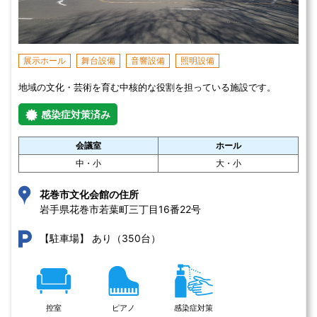
展示ホール
舞台設備
音響設備
照明設備
地域の文化・芸術を育む中核的な役割を担っている施設です。
感染症対策済み
会議室
ホール
中・小
大・小
花巻市文化会館の住所
岩手県花巻市若葉町三丁目16番22号 
あり（350台）
【駐車場】
控室
ピアノ
感染症対策