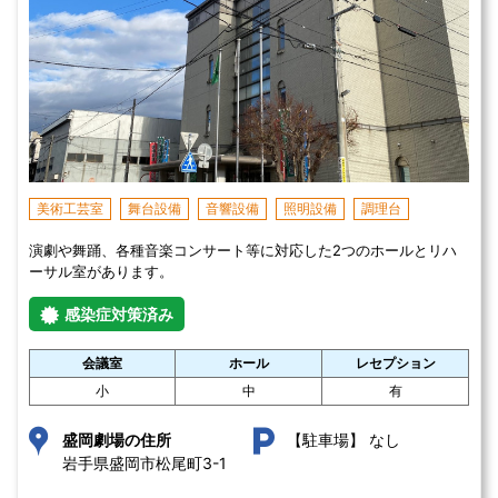
美術工芸室
舞台設備
音響設備
照明設備
調理台
演劇や舞踊、各種音楽コンサート等に対応した2つのホールとリハ
ーサル室があります。
感染症対策済み
会議室
ホール
レセプション
小
中
有
なし
盛岡劇場の住所
【駐車場】
岩手県盛岡市松尾町3-1 