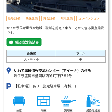
照明設備
映像設備
舞台設備
展示設備
コンベンション
全ての県民が世代や地域、職域を超えて集うことのできる拠点施設
です。
感染症対策済み
会議室
ホール
大・中・小
中
いわて県民情報交流センター（アイーナ）の住所
岩手県盛岡市盛岡駅西通1丁目7番1号 
あり（指定駐車場（有料））
【駐車場】
控室
和室
調理室
感染症対策