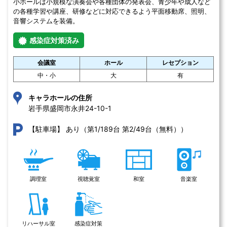
小ホールは小規模な演奏会や各種団体の発表会、青少年や成人など
の各種学習や講座、研修などに対応できるよう平面移動席、照明、
音響システムを装備。
感染症対策済み
会議室
ホール
レセプション
中・小
大
有
キャラホールの住所
岩手県盛岡市永井24-10-1 
あり（第1/189台 第2/49台（無料））
【駐車場】
調理室
視聴覚室
和室
音楽室
リハーサル室
感染症対策