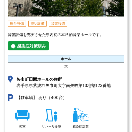
舞台設備
照明設備
音響設備
音響設備を充実させた県内初の本格的音楽ホールです。
感染症対策済み
ホール
大
矢巾町田園ホールの住所
岩手県県紫波郡矢巾町大字南矢幅第13地割123番地 
あり（400台）
【駐車場】
控室
リハーサル室
感染症対策