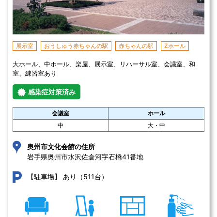
展示室
おうしゅう赤ちゃんの駅
赤ちゃんの駅
Zホール
大ホール、中ホール、楽屋、展示室、リハーサル室、会議室、和
室、練習室あり
感染症対策済み
会議室
ホール
中
大・中
奥州市文化会館の住所
岩手県奥州市水沢佐倉河字石橋41番地 
あり（511台）
【駐車場】