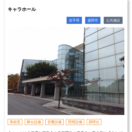
キャラホール
岩手県
盛岡市
公共施設
美術室
舞台設備
音響設備
照明設備
調理台