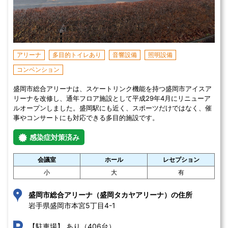
アリーナ
多目的トイレあり
音響設備
照明設備
コンベンション
盛岡市総合アリーナは、スケートリンク機能を持つ盛岡市アイスア
リーナを改修し、通年フロア施設として平成29年4月にリニューア
ルオープンしました。盛岡駅にも近く、スポーツだけではなく、催
事やコンサートにも対応できる多目的施設です。
感染症対策済み
会議室
ホール
レセプション
小
大
有
盛岡市総合アリーナ（盛岡タカヤアリーナ）の住所
岩手県盛岡市本宮5丁目4-1 
あり（406台）
【駐車場】