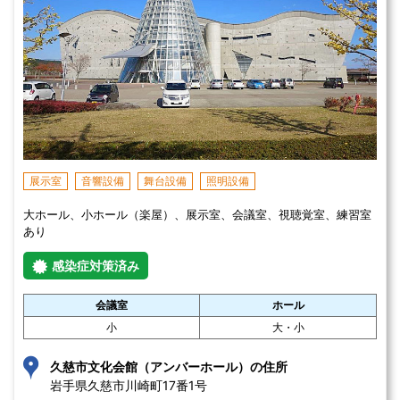
展示室
音響設備
舞台設備
照明設備
大ホール、小ホール（楽屋）、展示室、会議室、視聴覚室、練習室
あり
感染症対策済み
会議室
ホール
小
大・小
久慈市文化会館（アンバーホール）の住所
岩手県久慈市川崎町17番1号 