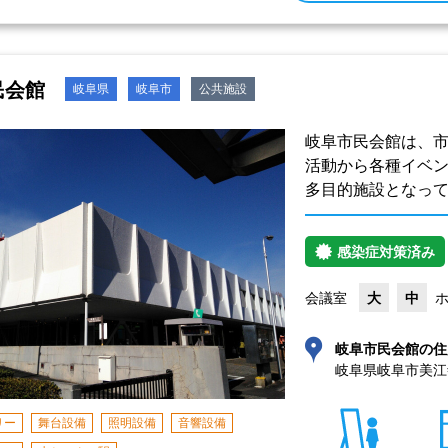
民会館
岐阜県
岐阜市
公共施設
岐阜市民会館は、
活動から各種イベ
多目的施設となっ
感染症対策済み
会議室
大
中
岐阜市民会館の住
岐阜県岐阜市美江寺
リー
舞台設備
照明設備
音響設備