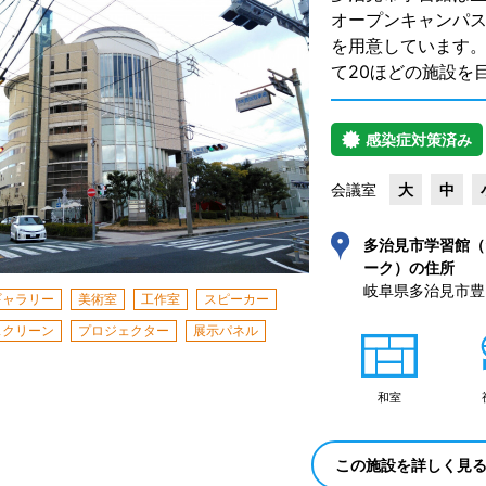
オープンキャンパス
を用意しています
て20ほどの施設を
感染症対策済み
会議室
大
中
多治見市学習館（
ーク）の住所
岐阜県多治見市豊岡
ギャラリー
美術室
工作室
スピーカー
スクリーン
プロジェクター
展示パネル
和室
この施設を詳しく見