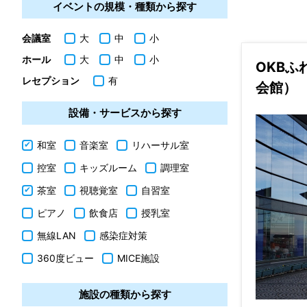
イベントの規模・種類から探す
会議室
大
中
小
ホール
大
中
小
OKB
レセプション
有
会館）
設備・サービスから探す
和室
音楽室
リハーサル室
控室
キッズルーム
調理室
茶室
視聴覚室
自習室
ピアノ
飲食店
授乳室
無線LAN
感染症対策
360度ビュー
MICE施設
施設の種類から探す