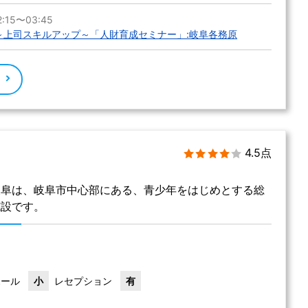
:15〜03:45
!～上司スキルアップ～「人財育成セミナー」:岐阜各務原
る
4.5点
岐阜は、岐阜市中心部にある、青少年をはじめとする総
施設です。
ホール
小
レセプション
有