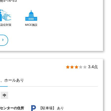
-14-53 
感染症対策
MICE施設
る
3.4点
ー、ホールあり
中
あり
センターの住所
【駐車場】