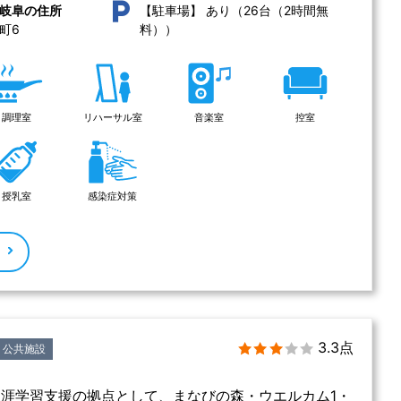
あり（26台（2時間無
岐阜の住所
【駐車場】
町6 
料））
調理室
リハーサル室
音楽室
控室
授乳室
感染症対策
る
3.3点
公共施設
涯学習支援の拠点として、まなびの森・ウエルカム1・