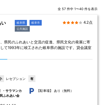
全 57 件中 1〜40 件を表示
4.2点
あい
岐阜県
岐阜市
公共施設
は、県民のふれあいと交流の促進、県民文化の発展に寄
して1993年に竣工された岐阜県の施設です。貸会議室
。
小
レセプション
有
あり（無料）
館 ・サラマンカ
【駐車場】
民ふれあい会