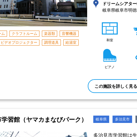
ドリームシアター
岐阜県岐阜市明徳
ーム
クラフトルーム
楽器類
音響機器
和室
ビデオプロジェクター
調理道具
給湯室
ピアノ
この施設を詳しく見
市学習館（ヤマカまなびパーク）
岐阜県
多治見市
多治見市学習館は生