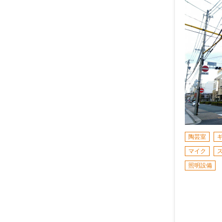
陶芸室
マイク
照明設備