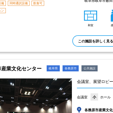
岐阜県岐阜市薮田南5
設備
同時通訳設備
飲食可
ョン
和室
この施設を詳しく見
市産業文化センター
岐阜県
各務原市
公共施設
会議室、展望ロビ
会議室
小
ホール
各務原市産業文化