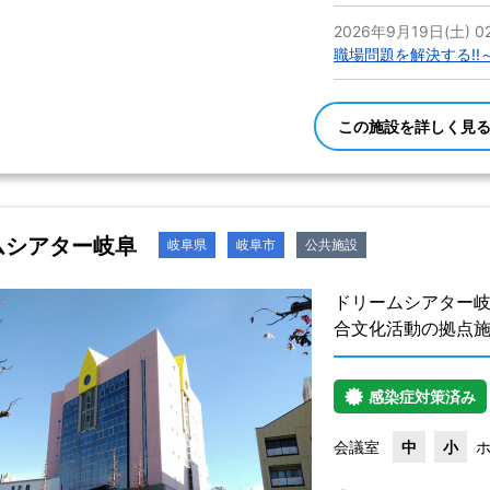
2026年9月19日(土) 02
職場問題を解決する!
この施設を詳しく見
ムシアター岐阜
岐阜県
岐阜市
公共施設
ドリームシアター
合文化活動の拠点
感染症対策済み
会議室
中
小