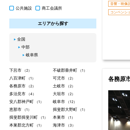
音響・映像
公共施設
商工会議所
コンベンシ
エリアから探す
全国
中部
岐阜県
下呂市
不破郡垂井町
（2）
（1）
各務原
八百津町
可児市
（1）
（2）
各務原市
土岐市
（2）
（2）
多治見市
大垣市
（4）
（2）
安八郡神戸町
岐阜市
（1）
（12）
恵那市
揖斐郡大野町
（1）
（1）
揖斐郡揖斐川町
本巣市
（1）
（1）
本巣郡北方町
海津市
（1）
（3）