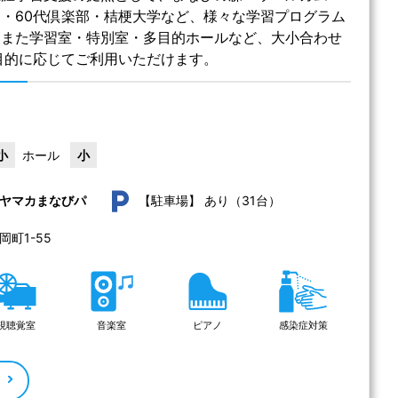
・60代倶楽部・桔梗大学など、様々な学習プログラム
。また学習室・特別室・多目的ホールなど、大小合わせ
目的に応じてご利用いただけます。
小
ホール
小
あり（31台）
ヤマカまなびパ
【駐車場】
町1-55 
視聴覚室
音楽室
ピアノ
感染症対策
る