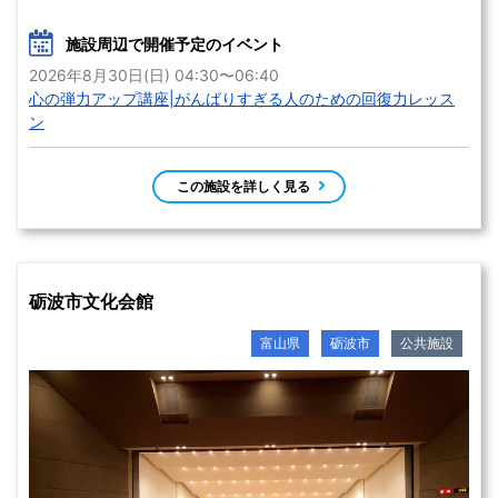
施設周辺で開催予定のイベント
2026年8月30日(日) 04:30〜06:40
心の弾力アップ講座|がんばりすぎる人のための回復力レッス
ン
この施設を詳しく見る
砺波市文化会館
富山県
砺波市
公共施設