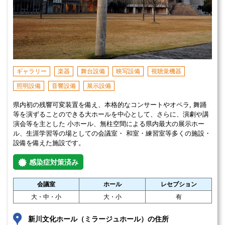
ギャラリー
楽器
舞台設備
映写設備
視聴覚機器
照明設備
音響設備
展示設備
県内初の残響可変装置を備え、本格的なコンサートやオペラ, 舞踊
等を演ずることのできる大ホールを中心として、さらに、演劇や講
演会等を主とした 小ホール、無柱空間による県内最大の展示ホー
ル、生涯学習等の場としての会議室・ 和室・練習室等多くの施設・
設備を備えた施設です。
感染症対策済み
会議室
ホール
レセプション
大・中・小
大・小
有
新川文化ホール（ミラージュホール）の住所