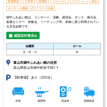
軽運動室
工作室
湯沸室
スピーカー
スクリーン
演台
オーディオ機器一式
マイク設備
婦中ふれあい館は、コンサート、演劇、講演会、ダンス、展示会、
各種セミナー、研修会、ミーティング等、多岐に渡り利用されてい
る文化会館です。
感染症対策済み
会議室
ホール
大・中・小
中
富山市婦中ふれあい館の住所
富山県富山市婦中町砂子田1-1 
あり（250台）
【駐車場】
控室
調理室
音楽室
視聴覚室