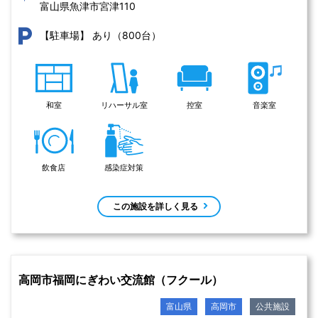
富山県魚津市宮津110 
あり（800台）
【駐車場】
和室
リハーサル室
控室
音楽室
飲食店
感染症対策
この施設を詳しく見る
高岡市福岡にぎわい交流館（フクール）
富山県
高岡市
公共施設