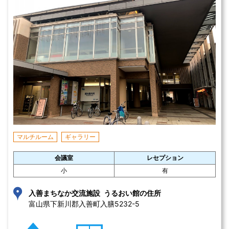
マルチルーム
ギャラリー
会議室
レセプション
小
有
入善まちなか交流施設 うるおい館の住所
富山県下新川郡入善町入膳5232-5 