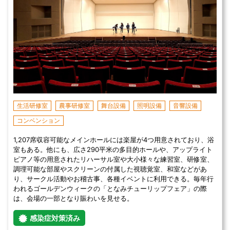
生活研修室
農事研修室
舞台設備
照明設備
音響設備
コンベンション
1,207席収容可能なメインホールには楽屋が4つ用意されており、浴
室もある。他にも、広さ290平米の多目的ホールや、アップライト
ピアノ等の用意されたリハーサル室や大小様々な練習室、研修室、
調理可能な部屋やスクリーンの付属した視聴覚室、和室などがあ
り、サークル活動やお稽古事、各種イベントに利用できる。毎年行
われるゴールデンウィークの「となみチューリップフェア」の際
は、会場の一部となり賑わいを見せる。
感染症対策済み