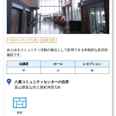
マルチメディア工房
創造工房
あらゆるコミュニティ活動の拠点として使用できる本格的な多目的
施設です。
会議室
ホール
レセプション
中
小
有
八尾コミュニティセンターの住所
富山県富山市八尾町井田126 
和室