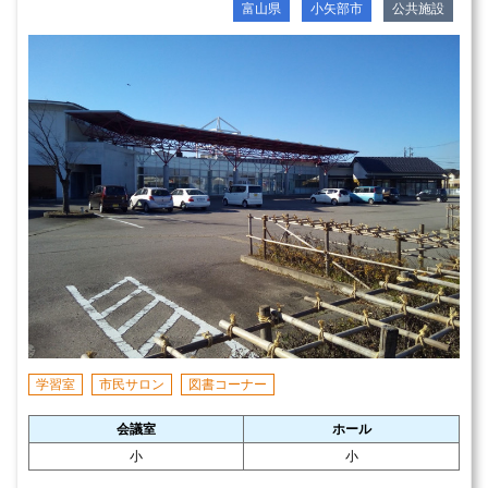
富山県
小矢部市
公共施設
学習室
市民サロン
図書コーナー
会議室
ホール
小
小