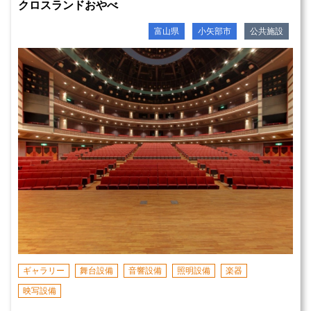
クロスランドおやべ
富山県
小矢部市
公共施設
ギャラリー
舞台設備
音響設備
照明設備
楽器
映写設備