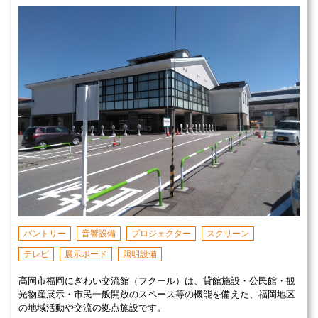
パントリー
音響設備
プロジェクター
スクリーン
テレビ
展示ボード
照明設備
高岡市福岡にぎわい交流館（フクール）は、貸館施設・公民館・観
光物産展示・市民一般開放のスペース等の機能を備えた、福岡地区
の地域活動や交流の拠点施設です。