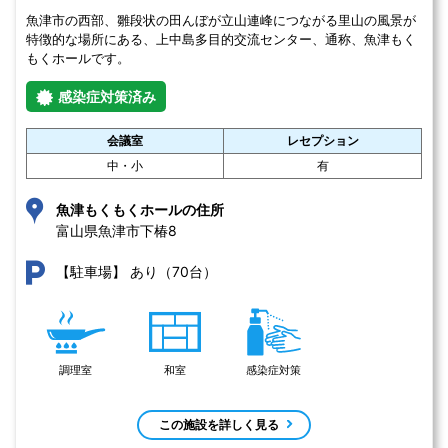
魚津市の西部、雛段状の田んぼが立山連峰につながる里山の風景が
特徴的な場所にある、上中島多目的交流センター、通称、魚津もく
もくホールです。
感染症対策済み
会議室
レセプション
中・小
有
魚津もくもくホールの住所
富山県魚津市下椿8 
あり（70台）
【駐車場】
調理室
和室
感染症対策
この施設を詳しく見る