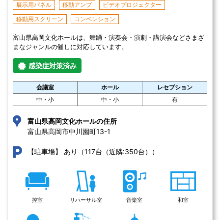
展示用パネル
移動アンプ
ビデオプロジェクター
移動用スクリーン
コンベンション
富山県高岡文化ホールは、舞踊・演奏会・演劇・講演会などさまざ
まなジャンルの催しに対応しています。
感染症対策済み
会議室
ホール
レセプション
中・小
中・小
有
富山県高岡文化ホールの住所
富山県高岡市中川園町13-1 
あり（117台（近隣:350台））
【駐車場】
控室
リハーサル室
音楽室
和室