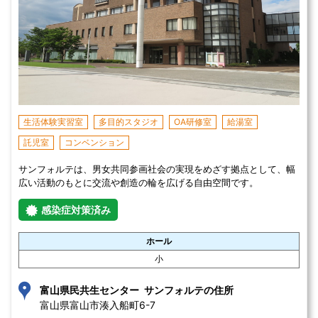
生活体験実習室
多目的スタジオ
OA研修室
給湯室
託児室
コンベンション
サンフォルテは、男女共同参画社会の実現をめざす拠点として、幅
広い活動のもとに交流や創造の輪を広げる自由空間です。
感染症対策済み
ホール
小
富山県民共生センター サンフォルテの住所
富山県富山市湊入船町6-7 