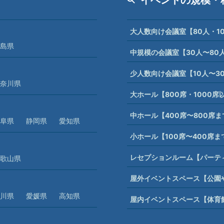
大人数向け会議室【80人・1
島県
中規模の会議室【30人〜80
少人数向け会議室【10人〜3
奈川県
大ホール【800席・1000
中ホール【400席〜800席
阜県
静岡県
愛知県
小ホール【100席〜400席
レセプションルーム【パーテ
歌山県
屋外イベントスペース【公園
川県
愛媛県
高知県
屋内イベントスペース【体育