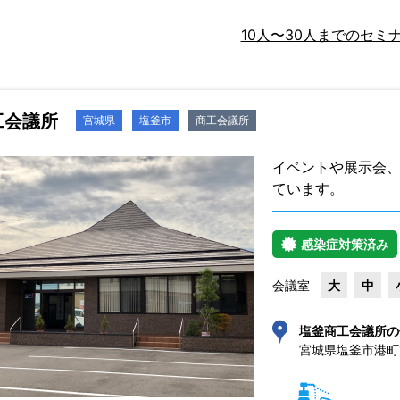
10人〜30人までのセミ
工会議所
宮城県
塩釜市
商工会議所
イベントや展示会
ています。
感染症対策済み
会議室
大
中
塩釜商工会議所の
宮城県塩釜市港町1