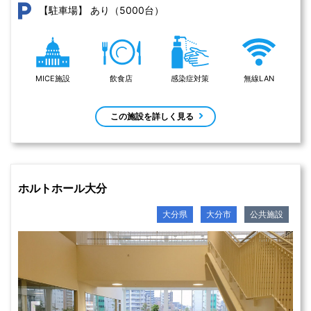
あり（5000台）
【駐車場】
MICE施設
飲食店
感染症対策
無線LAN
この施設を詳しく見る
ホルトホール大分
大分県
大分市
公共施設