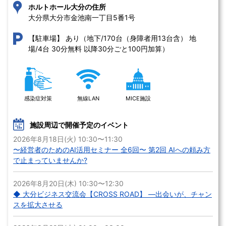
ホルトホール大分の住所
大分県大分市金池南一丁目5番1号 
あり（地下/170台（身障者用13台含） 地
【駐車場】
場/4台 30分無料 以降30分ごと100円加算）
感染症対策
無線LAN
MICE施設
施設周辺で開催予定のイベント
2026年8月18日(火) 10:30〜11:30
〜経営者のためのAI活用セミナー 全6回〜 第2回 AIへの頼み方
で止まっていませんか?
2026年8月20日(木) 10:30〜12:30
◆ 大分ビジネス交流会【CROSS ROAD】 ―出会いが、チャン
スを拡大させる