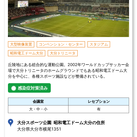
大型映像装置
コンベンション・センター
スタジアム
昭和電工ドーム大分
大分トリニータ
丘陵地にある総合的な運動公園。2002年ワールドカップサッカー会
場で大分トリニータのホームグラウンドでもある昭和電工ドーム大
分を中心に、各種スポーツ施設などが整備されている。
感染症対策済み
会議室
レセプション
大・中・小
有
大分スポーツ公園 昭和電工ドーム大分の住所
大分県大分市横尾1351 