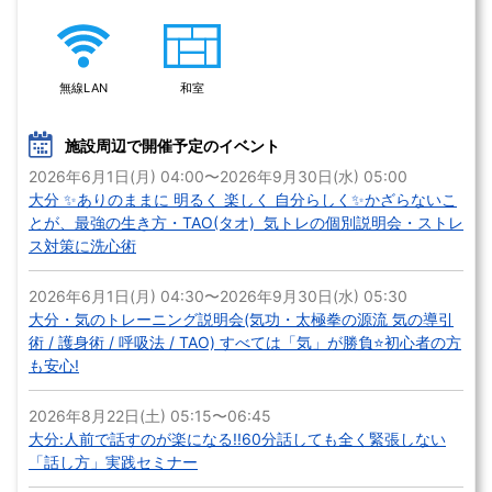
無線LAN
和室
施設周辺で開催予定のイベント
2026年6月1日(月) 04:00〜2026年9月30日(水) 05:00
大分 ✨️ありのままに 明るく 楽しく 自分らしく️✨️かざらないこ
とが、最強の生き方・TAO(タオ) 気トレの個別説明会・ストレ
ス対策に洗心術
2026年6月1日(月) 04:30〜2026年9月30日(水) 05:30
大分・気のトレーニング説明会(気功・太極拳の源流 気の導引
術 / 護身術 / 呼吸法 / TAO) すべては「気」が勝負⭐初心者の方
も安心!
2026年8月22日(土) 05:15〜06:45
大分:人前で話すのが楽になる!!60分話しても全く緊張しない
「話し方」実践セミナー