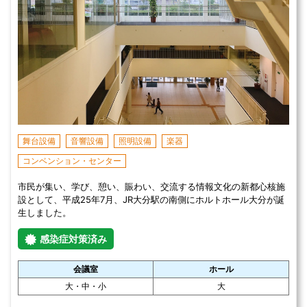
舞台設備
音響設備
照明設備
楽器
コンベンション・センター
市民が集い、学び、憩い、賑わい、交流する情報文化の新都心核施
設として、平成25年7月、JR大分駅の南側にホルトホール大分が誕
生しました。
感染症対策済み
会議室
ホール
大・中・小
大