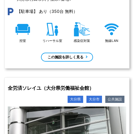
あり（350台 無料）
【駐車場】
控室
リハーサル室
感染症対策
無線LAN
この施設を詳しく見る
全労済ソレイユ（大分県労働福祉会館）
大分県
大分市
公共施設