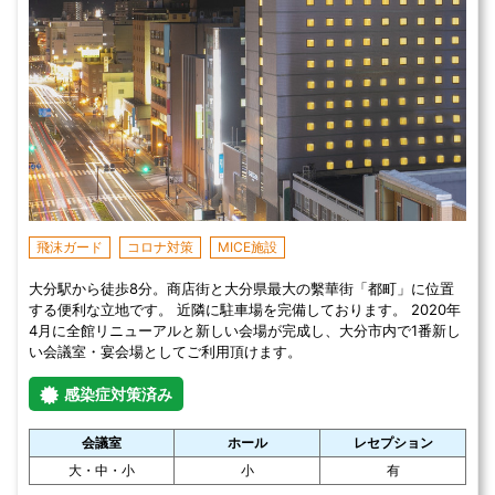
飛沫ガード
コロナ対策
MICE施設
大分駅から徒歩8分。商店街と大分県最大の繫華街「都町」に位置
する便利な立地です。 近隣に駐車場を完備しております。 2020年
4月に全館リニューアルと新しい会場が完成し、大分市内で1番新し
い会議室・宴会場としてご利用頂けます。
感染症対策済み
会議室
ホール
レセプション
大・中・小
小
有