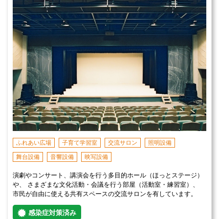
ふれあい広場
子育て学習室
交流サロン
照明設備
舞台設備
音響設備
映写設備
演劇やコンサート、講演会を行う多目的ホール（ほっとステージ）
や、 さまざまな文化活動・会議を行う部屋（活動室・練習室）、
市民が自由に使える共有スペースの交流サロンを有しています。
感染症対策済み