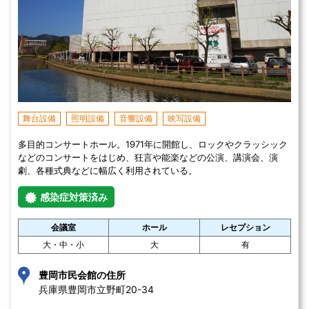
舞台設備
照明設備
音響設備
映写設備
多目的コンサートホール。1971年に開館し、ロックやクラッシック
などのコンサートをはじめ、狂言や能楽などの公演、講演会、演
劇、各種式典などに幅広く利用されている。
感染症対策済み
会議室
ホール
レセプション
大・中・小
大
有
豊岡市民会館の住所
兵庫県豊岡市立野町20-34 