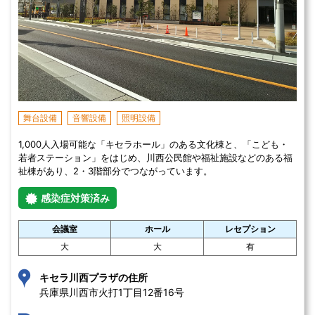
舞台設備
音響設備
照明設備
1,000人入場可能な「キセラホール」のある文化棟と、「こども・
若者ステーション」をはじめ、川西公民館や福祉施設などのある福
祉棟があり、2・3階部分でつながっています。
感染症対策済み
会議室
ホール
レセプション
大
大
有
キセラ川西プラザの住所
兵庫県川西市火打1丁目12番16号 