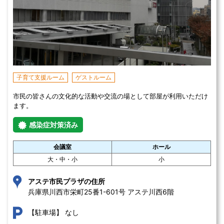
子育て支援ルーム
ゲストルーム
市民の皆さんの文化的な活動や交流の場として部屋が利用いただけ
ます。
感染症対策済み
会議室
ホール
大・中・小
小
アステ市民プラザの住所
兵庫県川西市栄町25番1-601号 アステ川西6階
なし
【駐車場】