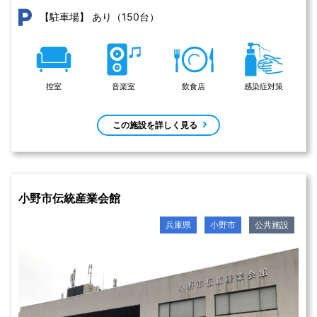
あり（150台）
【駐車場】
控室
音楽室
飲食店
感染症対策
この施設を詳しく見る
小野市伝統産業会館
兵庫県
小野市
公共施設