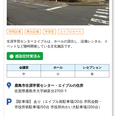
照明設備
舞台設備
学習室
エイブルホール
生涯学習センターエイブルは、ホールの貸出し、設備レンタル、イ
ベントなど随時開催している文化施設です。
感染症対策済み
会議室
ホール
レセプション
中
小
有
鹿島市生涯学習センター・エイブルの住所
佐賀県鹿島市大字納富分2700-1 
あり（エイブル前駐車場/20台 市民会館・
【駐車場】
市役所前駐車場/50台 市役所向かい大駐車場/200台）