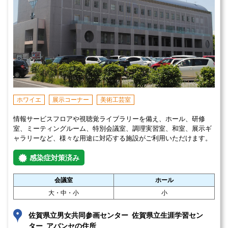
ホワイエ
展示コーナー
美術工芸室
情報サービスフロアや視聴覚ライブラリーを備え、ホール、研修
室、ミーティングルーム、特別会議室、調理実習室、和室、展示ギ
ャラリーなど、様々な用途に対応する施設がご利用いただけます。
感染症対策済み
会議室
ホール
大・中・小
小
佐賀県立男女共同参画センター 佐賀県立生涯学習セン
ター アバンセの住所