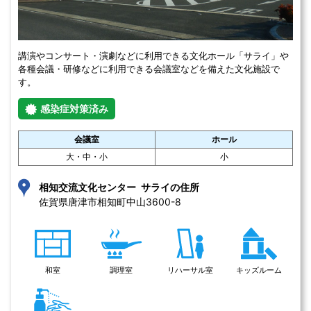
講演やコンサート・演劇などに利用できる文化ホール「サライ」や
各種会議・研修などに利用できる会議室などを備えた文化施設で
す。
感染症対策済み
会議室
ホール
大・中・小
小
相知交流文化センター サライの住所
佐賀県唐津市相知町中山3600-8 
和室
調理室
リハーサル室
キッズルーム