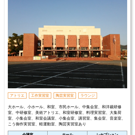
アトリエ
工作実習室
陶芸実習室
ラウンジ
大ホール、小ホール、和室、市民ホール、中集会室、和洋裁研修
室、中研修室、美術アトリエ、和室研修室、料理実習室、大集荷
室、小集会室、和室会議室、小集会室、講習室、集会室、音楽室、
こう御作実習室、軽運動室、陶芸実習室あり
会議室
ホール
レセプション