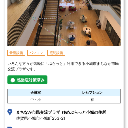
音響設備
パソコン
照明設備
いろんな方々が気軽に「ぷらっと」利用できる小城市まちなか市民
交流プラザです。
感染症対策済み
会議室
レセプション
中・小
有
まちなか市民交流プラザ ゆめぷらっと小城の住所
佐賀県小城市小城町253-21 