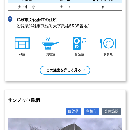
大・中・小
大・中
有
武雄市文化会館の住所
佐賀県武雄市武雄町大字武雄5538番地1 
和室
調理室
音楽室
飲食店
この施設を詳しく見る
サンメッセ鳥栖
佐賀県
鳥栖市
公共施設