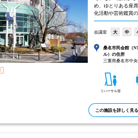
め、ゆとりある座
化活動や芸術鑑賞
会議室
大
中
桑名市民会館（N
ル）の住所
三重県桑名市中央町
駅
リハーサル室
この施設を詳しく見