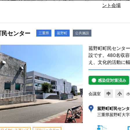
ント会場
町民センター
三重県
菰野町
公共施設
菰野町町民センタ
設です。480名収
え、文化的活動に
感染症対策済み
会議室
中
小
菰野町町民センタ
三重県菰野町大字福
ワイヤレスアンプ
プロジェクター