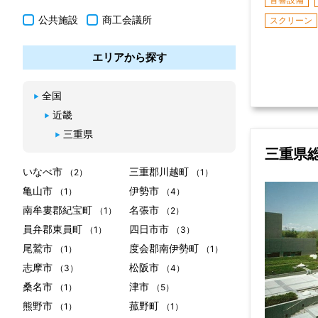
公共施設
商工会議所
スクリーン
エリアから探す
全国
近畿
三重県
三重県
いなべ市
三重郡川越町
（2）
（1）
亀山市
伊勢市
（1）
（4）
南牟婁郡紀宝町
名張市
（1）
（2）
員弁郡東員町
四日市市
（1）
（3）
尾鷲市
度会郡南伊勢町
（1）
（1）
志摩市
松阪市
（3）
（4）
桑名市
津市
（1）
（5）
熊野市
菰野町
（1）
（1）