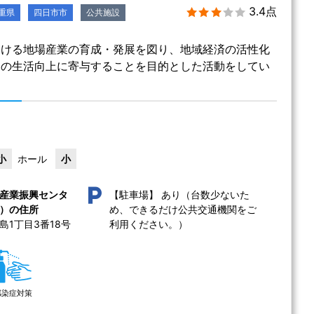
3.4点
重県
四日市市
公共施設
おける地場産業の育成・発展を図り、地域経済の活性化
民の生活向上に寄与することを目的とした活動をしてい
小
ホール
小
あり（台数少ないた
産業振興センタ
【駐車場】
め、できるだけ公共交通機関をご
）の住所
1丁目3番18号 
利用ください。）
感染症対策