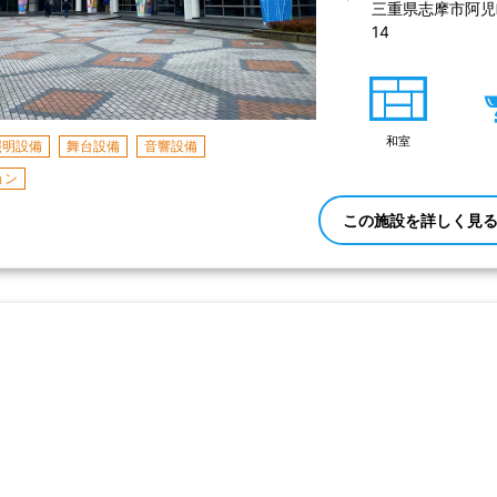
三重県志摩市阿児
14 
和室
照明設備
舞台設備
音響設備
ョン
この施設を詳しく見