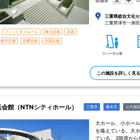
会議室
大
中
三重県総合文化セ
三重県津市一身田上
フィットネスルーム
舞台設備
楽器
映写設備
音響設備
空調設備
リハーサル室
この施設を詳しく見
民会館（NTNシティホール）
三重県
桑名市
公共施
大ホール、小ホー
を備えている。大
ている。3階席から