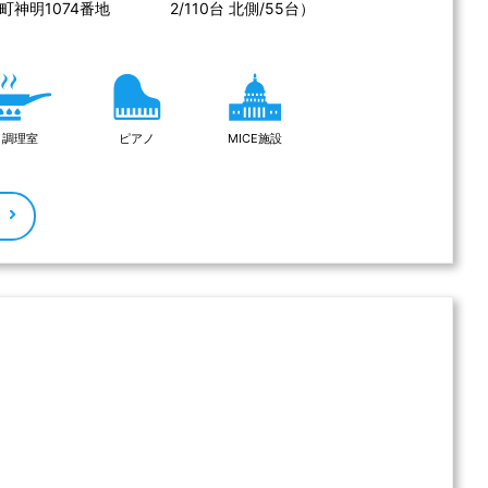
町神明1074番地
2/110台 北側/55台）
調理室
ピアノ
MICE施設
る