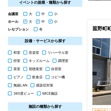
イベントの規模・種類から探す
会議室
大
中
小
ホール
大
中
小
菰野町
レセプション
有
設備・サービスから探す
和室
音楽室
リハーサル室
控室
キッズルーム
調理室
茶室
視聴覚室
自習室
ピアノ
飲食店
コピー機
無線LAN
感染症対策
360度ビュー
MICE施設
施設の種類から探す
音響設備