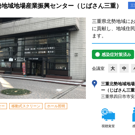
勢地域地場産業振興センター（じばさん三重）
三
三重県北勢地域に
に貢献し、地域住
ます。
感染症対策済み
会議室
大
中
三重北勢地域地場
ー（じばさん三重
三重県四日市市安島
ター
移動式スクリーン
ホール照明
視聴覚室