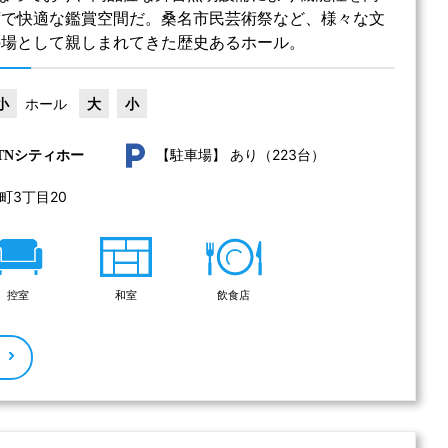
席で快適な鑑賞空間だ。桑名市民芸術祭など、様々な文
の場として親しまれてきた歴史あるホール。
小
ホール
大
小
あり（223台）
TNシティホー
【駐車場】
3丁目20 
控室
和室
飲食店
る