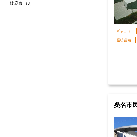
鈴鹿市
（3）
ギャラリー
照明設備
桑名市