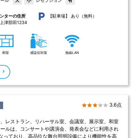
ホール
大
小
レセプション
有
あり（無料）
ンターの住所
【駐車場】
津部田1234 
和室
感染症対策
無線LAN
る
3.6点
設
ル、レストラン、リハーサル室、会議室、展示室、和室
ホールは、コンサートや講演会、発表会などに利用され
なっており、高品位な舞台照明設備により機能性を高